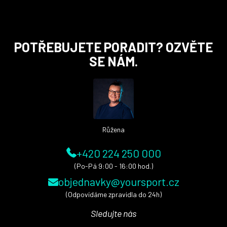
Z
POTŘEBUJETE PORADIT? OZVĚTE
á
SE NÁM.
p
a
t
í
Růžena
+420 224 250 000
(Po-Pá 9:00 - 16:00 hod.)
objednavky@yoursport.cz
(Odpovídáme zpravidla do 24h)
Sledujte nás