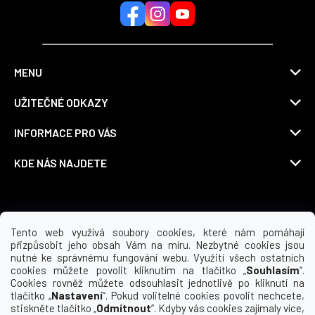
MENU
UŽITEČNÉ ODKAZY
INFORMACE PRO VÁS
KDE NÁS NAJDETE
Možnosti dopravy
Tento web využívá soubory cookies, které nám pomáhají
přizpůsobit jeho obsah Vám na míru. Nezbytné cookies jsou
nutné ke správnému fungování webu. Využití všech ostatních
cookies můžete povolit kliknutím na tlačítko „
Souhlasím
“.
Cookies rovněž můžete odsouhlasit jednotlivě po kliknutí na
tlačítko „
Nastavení
“. Pokud volitelné cookies povolit nechcete,
stiskněte tlačítko „
Odmítnout
“. Kdyby vás cookies zajímaly více,