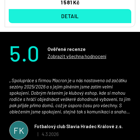
1 581 Kč
DETAIL
5.0
Ověřené recenze
Zobrazit všechna hodnocení
Spolupráce s firmou Macron je u nás nastavena od začátku
sezóny 2025/2026 a s jejím plněním jsme zatím velmi
spokojeni. Dobrým řešením je klubový eshop, kde si mohou
rodiče s hráči objednávat veškeré dohodnuté vybavení, to jim
pak přijde přímo domů, což je úspora času pro všechny. S
oblečením jsme spokojeni, stejně tak s komunikací a snahou
řešit všechny záležitosti velmi rychle a ke spokojenosti obou
stran. Věříme, že v tomto duchu bude spolupráce pokračovat
Fotbalový club Slavia Hradec Králové z.s.
FK
i nadále, nyní už začínáme řešit i první sady dresů ;)
4.3.2026
|
Hodnocení obchodu je 5 z 5 hvězdiček.