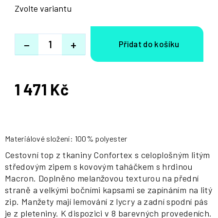
Zvolte variantu
−
+
1 471 Kč
Měrná
cena:
Materiálové složení: 100% polyester
Cestovní top z tkaniny Confortex s celoplošným litým
středovým zipem s kovovým taháčkem s hrdinou
Macron. Doplněno melanžovou texturou na přední
straně a velkými bočními kapsami se zapínáním na litý
zip. Manžety mají lemování z lycry a zadní spodní pás
je z pleteniny. K dispozici v 8 barevných provedeních.