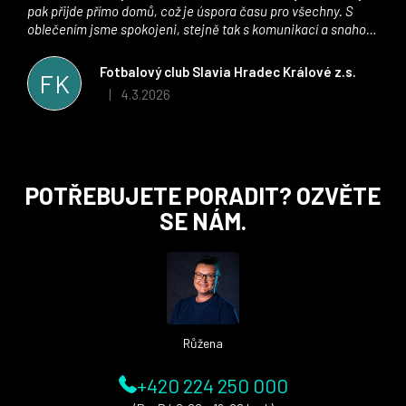
pak přijde přímo domů, což je úspora času pro všechny. S
oblečením jsme spokojeni, stejně tak s komunikací a snahou
řešit všechny záležitosti velmi rychle a ke spokojenosti obou
stran. Věříme, že v tomto duchu bude spolupráce pokračovat
Fotbalový club Slavia Hradec Králové z.s.
FK
i nadále, nyní už začínáme řešit i první sady dresů ;)
4.3.2026
|
Hodnocení obchodu je 5 z 5 hvězdiček.
Z
POTŘEBUJETE PORADIT? OZVĚTE
á
SE NÁM.
p
a
t
í
Růžena
+420 224 250 000