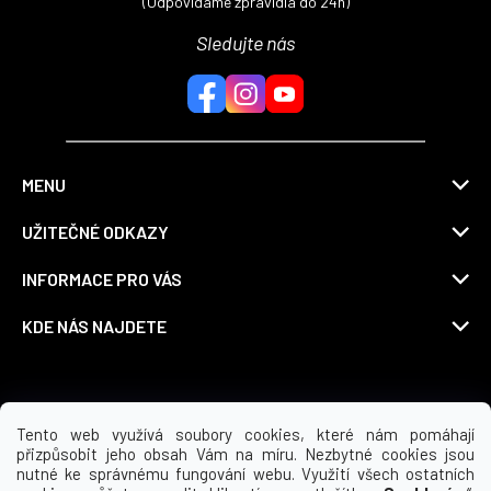
(Odpovídáme zpravidla do 24h)
Sledujte nás
MENU
UŽITEČNÉ ODKAZY
INFORMACE PRO VÁS
KDE NÁS NAJDETE
Možnosti dopravy
Tento web využívá soubory cookies, které nám pomáhají
přizpůsobit jeho obsah Vám na míru. Nezbytné cookies jsou
nutné ke správnému fungování webu. Využití všech ostatních