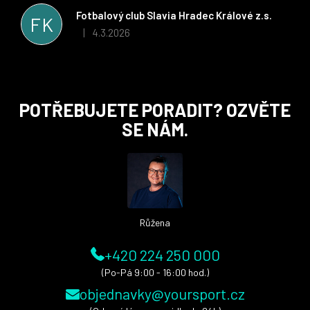
stran. Věříme, že v tomto duchu bude spolupráce pokračovat
Fotbalový club Slavia Hradec Králové z.s.
FK
i nadále, nyní už začínáme řešit i první sady dresů ;)
4.3.2026
|
Hodnocení obchodu je 5 z 5 hvězdiček.
Z
POTŘEBUJETE PORADIT? OZVĚTE
á
SE NÁM.
p
a
t
í
Růžena
+420 224 250 000
(Po-Pá 9:00 - 16:00 hod.)
objednavky@yoursport.cz