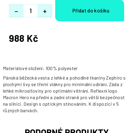
−
+
988 Kč
Měrná
cena:
Materiálové složení: 100% polyester
Pánská běžecká vesta z lehké a pohodlné tkaniny Zephiro s
plochými švy se třemi vlákny pro minimální odírání. Záda z
lehké mikrosíťoviny pro optimální větrání. Reflexní logo
Macron Hero na přední a zadní straně pro větší bezpečnost
na silnici. Design s optickým stínováním. K dispozici v 5
různých barvách.