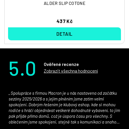
ALDER SLIP COTONE
437 Kč
DETAIL
5.0
Ověřené recenze
Zobrazit všechna hodnocení
Spolupráce s firmou Macron je u nás nastavena od začátku
sezóny 2025/2026 a s jejím plněním jsme zatím velmi
spokojeni. Dobrým řešením je klubový eshop, kde si mohou
rodiče s hráči objednávat veškeré dohodnuté vybavení, to jim
pak přijde přímo domů, což je úspora času pro všechny. S
oblečením jsme spokojeni, stejně tak s komunikací a snahou
řešit všechny záležitosti velmi rychle a ke spokojenosti obou