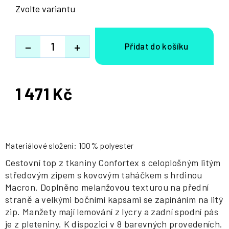
Zvolte variantu
−
+
1 471 Kč
Měrná
cena:
Materiálové složení: 100% polyester
Cestovní top z tkaniny Confortex s celoplošným litým
středovým zipem s kovovým taháčkem s hrdinou
Macron. Doplněno melanžovou texturou na přední
straně a velkými bočními kapsami se zapínáním na litý
zip. Manžety mají lemování z lycry a zadní spodní pás
je z pleteniny. K dispozici v 8 barevných provedeních.