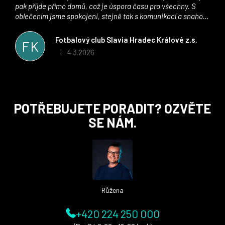
pak přijde přímo domů, což je úspora času pro všechny. S
oblečením jsme spokojeni, stejně tak s komunikací a snahou
řešit všechny záležitosti velmi rychle a ke spokojenosti obou
stran. Věříme, že v tomto duchu bude spolupráce pokračovat
Fotbalový club Slavia Hradec Králové z.s.
FK
i nadále, nyní už začínáme řešit i první sady dresů ;)
4.3.2026
|
Hodnocení obchodu je 5 z 5 hvězdiček.
Z
POTŘEBUJETE PORADIT? OZVĚTE
á
SE NÁM.
p
a
t
í
Růžena
+420 224 250 000