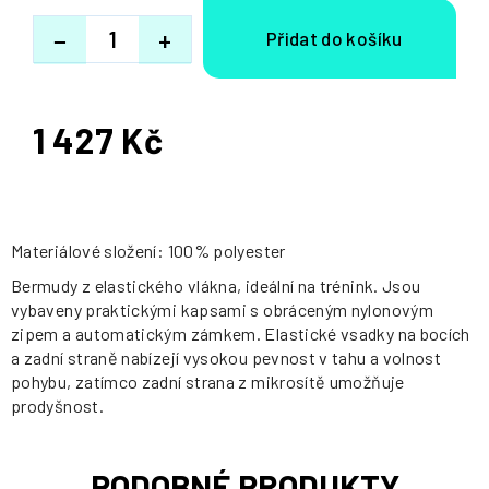
−
+
1 427 Kč
Měrná
cena:
Materiálové složení: 100% polyester
Bermudy z elastického vlákna, ideální na trénink. Jsou
vybaveny praktickými kapsami s obráceným nylonovým
zipem a automatickým zámkem. Elastické vsadky na bocích
a zadní straně nabízejí vysokou pevnost v tahu a volnost
pohybu, zatímco zadní strana z mikrosítě umožňuje
prodyšnost.