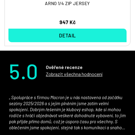
ARNO 1/4 ZIP JERSEY
947 Kč
DETAIL
5.0
Ověřené recenze
Zobrazit všechna hodnocení
Spolupráce s firmou Macron je u nás nastavena od začátku
sezóny 2025/2026 a s jejím plněním jsme zatím velmi
spokojeni. Dobrým řešením je klubový eshop, kde si mohou
rodiče s hráči objednávat veškeré dohodnuté vybavení, to jim
pak přijde přímo domů, což je úspora času pro všechny. S
oblečením jsme spokojeni, stejně tak s komunikací a snahou
řešit všechny záležitosti velmi rychle a ke spokojenosti obou