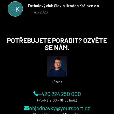
stran. Věříme, že v tomto duchu bude spolupráce pokračovat
Fotbalový club Slavia Hradec Králové z.s.
FK
i nadále, nyní už začínáme řešit i první sady dresů ;)
4.3.2026
|
Hodnocení obchodu je 5 z 5 hvězdiček.
Z
POTŘEBUJETE PORADIT? OZVĚTE
á
SE NÁM.
p
a
t
í
Růžena
+420 224 250 000
(Po-Pá 9:00 - 16:00 hod.)
objednavky@yoursport.cz