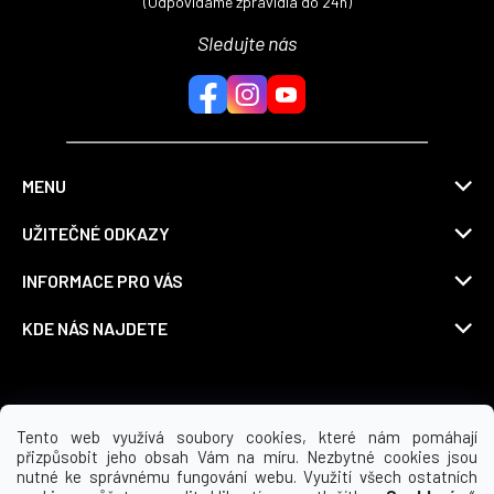
(Odpovídáme zpravidla do 24h)
Sledujte nás
MENU
UŽITEČNÉ ODKAZY
INFORMACE PRO VÁS
KDE NÁS NAJDETE
Možnosti dopravy
Tento web využívá soubory cookies, které nám pomáhají
přizpůsobit jeho obsah Vám na míru. Nezbytné cookies jsou
nutné ke správnému fungování webu. Využití všech ostatních