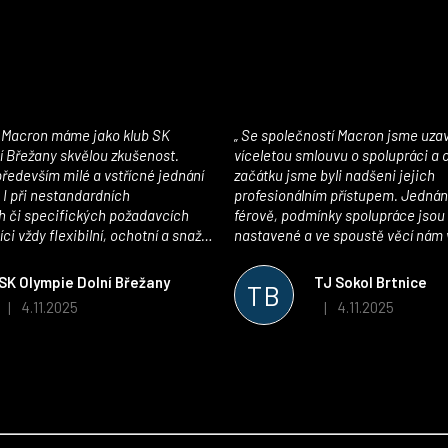
Se společností Macron jsme uzavřeli
í Břežany skvělou zkušenost.
víceletou smlouvu o spolupráci a
edevším milé a vstřícné jednání
začátku jsme byli nadšeni jejich
 I při nestandardních
profesionálním přístupem. Jednán
 či specifických požadavcích
férově, podmínky spolupráce jsou
ci vždy flexibilní, ochotní a snaží
nastavené a ve spoustě věcí nám 
pší řešení. Kvalita zboží je
maximálně vstříc. Oblečení i mater
 plně odpovídá potřebám
velmi kvalitní a příjemné na nošen
SK Olympie Dolní Břežany
TJ Sokol Brtnice
TB
klubu!
oceňujeme také vytvoření klubov
4.11.2025
4.11.2025
|
|
Hodnocení obchodu je 5 z 5 hvězdiček.
Hodnocení obchodu je
který je perfektně zpracovaný a 
usnadnil fungování. Spolupráci s
můžeme jen doporučit!