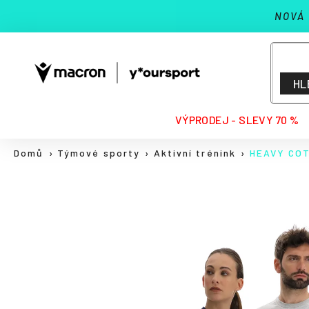
K
Přejít
NOVÁ
na
o
Zpět
Zpět
obsah
š
do
do
í
k
obchodu
obchodu
HL
HLEDAT
VÝPRODEJ - SLEVY 70 %
Domů
Týmové sporty
Aktivní trénink
HEAVY CO