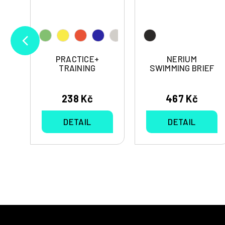
Y
PRACTICE+
NERIUM
TRAINING
SWIMMING BRIEF
238 Kč
467 Kč
DETAIL
DETAIL