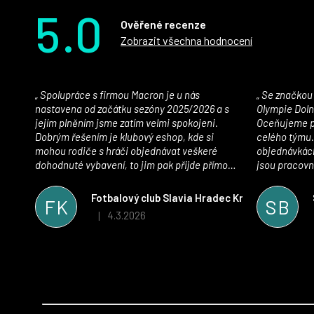
5.0
Ověřené recenze
Zobrazit všechna hodnocení
Spolupráce s firmou Macron je u nás
Se značkou Macron máme jako klub SK
nastavena od začátku sezóny 2025/2026 a s
Olympie Doln
jejím plněním jsme zatím velmi spokojeni.
Oceňujeme př
Dobrým řešením je klubový eshop, kde si
celého týmu.
mohou rodiče s hráči objednávat veškeré
objednávkách
dohodnuté vybavení, to jim pak přijde přímo
jsou pracovní
domů, což je úspora času pro všechny. S
se najít nejle
oblečením jsme spokojeni, stejně tak s
vynikající a
Fotbalový club Slavia Hradec Králové z.s.
FK
SB
komunikací a snahou řešit všechny záležitosti
sportovního 
4.3.2026
|
Hodnocení obchodu je 5 z 5 hvězdiček.
velmi rychle a ke spokojenosti obou stran.
Věříme, že v tomto duchu bude spolupráce
pokračovat i nadále, nyní už začínáme řešit i
první sady dresů ;)
Z