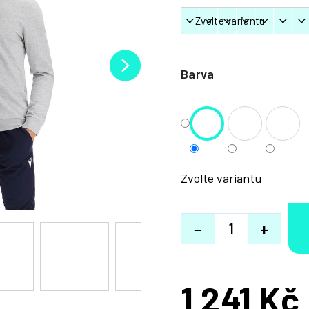
Barva
Zvolte variantu
−
+
1 241 Kč
Měrná