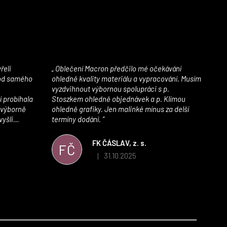
Oblečení Macron předčilo mé očekávání
 od samého
ohledně kvality materiálu a vypracování. Musím
vyzdvihnout výbornou spolupráci s p.
í probíhala
Stoszkem ohledně objednávek a p. Klímou
 výborně
ohledně grafiky. Jen malinké mínus za delší
vyšli
termíny dodání.
iály jsou
í. Velmi
FK ČÁSLAV, z. s.
FČ
ého e-shopu,
31.10.2025
|
 5 z 5 hvězdiček.
Hodnocení obchodu je 5 z 5 hvězdiček.
výrazně nám
 Macronem