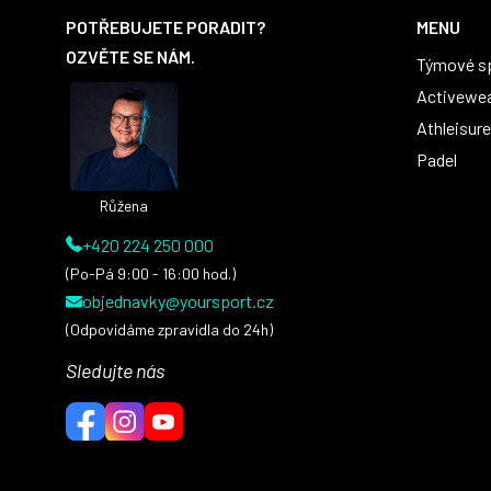
á
POTŘEBUJETE PORADIT?
MENU
p
OZVĚTE SE NÁM.
Týmové s
a
t
Activewe
í
Athleisure
Padel
Růžena
+420 224 250 000
(Po-Pá 9:00 - 16:00 hod.)
objednavky@yoursport.cz
(Odpovídáme zpravidla do 24h)
Sledujte nás