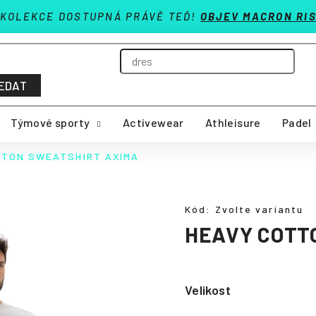
 KOLEKCE DOSTUPNÁ PRÁVĚ TEĎ!
OBJEV MACRON RIS
EDAT
Týmové sporty
Activewear
Athleisure
Padel
TTON SWEATSHIRT AXIMA
Kód:
Zvolte variantu
HEAVY COTT
Velikost