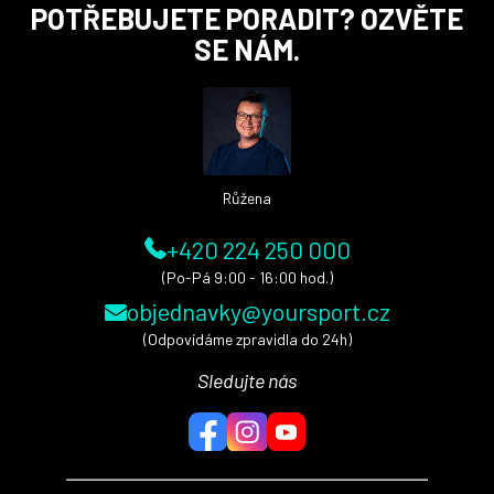
Z
POTŘEBUJETE PORADIT? OZVĚTE
á
SE NÁM.
p
a
t
í
Růžena
+420 224 250 000
(Po-Pá 9:00 - 16:00 hod.)
objednavky@yoursport.cz
(Odpovídáme zpravidla do 24h)
Sledujte nás