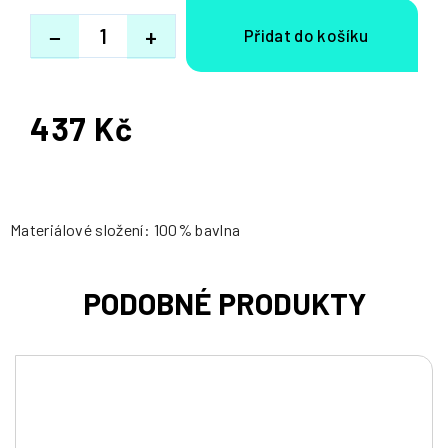
−
+
437 Kč
Měrná
cena:
Materiálové složení: 100% bavlna