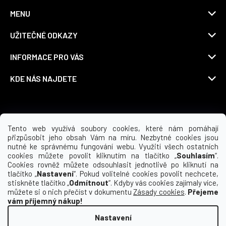
MENU
UŽITEČNÉ ODKAZY
INFORMACE PRO VÁS
KDE NÁS NAJDETE
Možnosti dopravy
Tento web využívá soubory cookies, které nám pomáhají
přizpůsobit jeho obsah Vám na míru. Nezbytné cookies jsou
nutné ke správnému fungování webu. Využití všech ostatních
cookies můžete povolit kliknutím na tlačítko „
Souhlasím
“.
Cookies rovněž můžete odsouhlasit jednotlivě po kliknutí na
tlačítko „
Nastavení
“. Pokud volitelné cookies povolit nechcete,
stiskněte tlačítko „
Odmítnout
“. Kdyby vás cookies zajímaly více,
můžete si o nich přečíst v dokumentu
Zásady cookies
.
Přejeme
vám příjemný nákup!
Nastavení