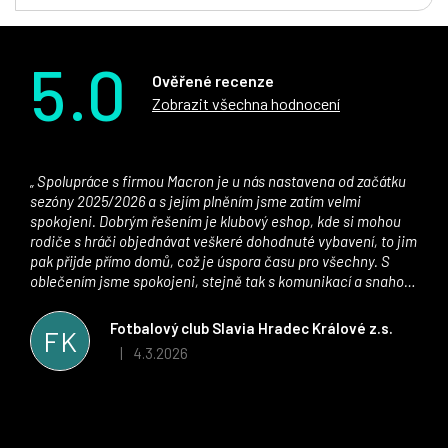
5.0
Ověřené recenze
Zobrazit všechna hodnocení
Spolupráce s firmou Macron je u nás nastavena od začátku
sezóny 2025/2026 a s jejím plněním jsme zatím velmi
spokojeni. Dobrým řešením je klubový eshop, kde si mohou
rodiče s hráči objednávat veškeré dohodnuté vybavení, to jim
pak přijde přímo domů, což je úspora času pro všechny. S
oblečením jsme spokojeni, stejně tak s komunikací a snahou
řešit všechny záležitosti velmi rychle a ke spokojenosti obou
stran. Věříme, že v tomto duchu bude spolupráce pokračovat
Fotbalový club Slavia Hradec Králové z.s.
FK
i nadále, nyní už začínáme řešit i první sady dresů ;)
4.3.2026
|
Hodnocení obchodu je 5 z 5 hvězdiček.