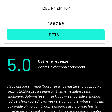
IZEL 1/4 ZIP TOP
1 867 Kč
DETAIL
5.0
Ověřené recenze
Zobrazit všechna hodnocení
Spolupráce s firmou Macron je u nás nastavena od začátku
sezóny 2025/2026 a s jejím plněním jsme zatím velmi
spokojeni. Dobrým řešením je klubový eshop, kde si mohou
rodiče s hráči objednávat veškeré dohodnuté vybavení, to jim
pak přijde přímo domů, což je úspora času pro všechny. S
oblečením jsme spokojeni, stejně tak s komunikací a snahou