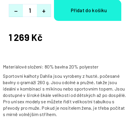
−
+
1 269 Kč
Měrná
cena:
Materiálové složení: 80% bavlna 20% polyester
Sportovní kalhoty Dahlia jsou vyrobeny z husté, počesané
bavlny o gramáži 260 g. Jsou odolné a pružné, takže jsou
ideální v kombinaci s mikinou nebo sportovním topem. Jsou
dostupné v široké škále velikostí od dětských až po dospělé.
Pro unisex modely se můžete řídit velikostní tabulkou s
převody pro muže. Pokud je nositelem žena, je třeba počítat
s mírně volnějším střihem.