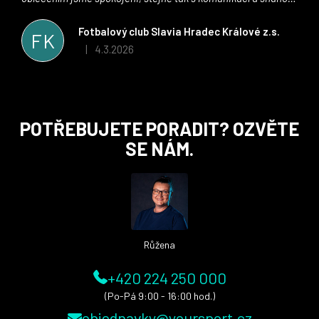
řešit všechny záležitosti velmi rychle a ke spokojenosti obou
stran. Věříme, že v tomto duchu bude spolupráce pokračovat
Fotbalový club Slavia Hradec Králové z.s.
FK
i nadále, nyní už začínáme řešit i první sady dresů ;)
4.3.2026
|
Hodnocení obchodu je 5 z 5 hvězdiček.
Z
POTŘEBUJETE PORADIT? OZVĚTE
á
SE NÁM.
p
a
t
í
Růžena
+420 224 250 000
(Po-Pá 9:00 - 16:00 hod.)
objednavky@yoursport.cz