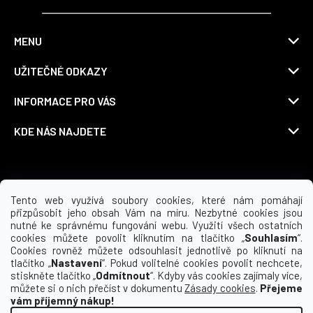
MENU
UŽITEČNÉ ODKAZY
INFORMACE PRO VÁS
KDE NÁS NAJDETE
Možnosti dopravy
Tento web využívá soubory cookies, které nám pomáhají
přizpůsobit jeho obsah Vám na míru. Nezbytné cookies jsou
nutné ke správnému fungování webu. Využití všech ostatních
cookies můžete povolit kliknutím na tlačítko „
Souhlasím
“.
Cookies rovněž můžete odsouhlasit jednotlivě po kliknutí na
tlačítko „
Nastavení
“. Pokud volitelné cookies povolit nechcete,
stiskněte tlačítko „
Odmítnout
“. Kdyby vás cookies zajímaly více,
můžete si o nich přečíst v dokumentu
Zásady cookies
.
Přejeme
vám příjemný nákup!