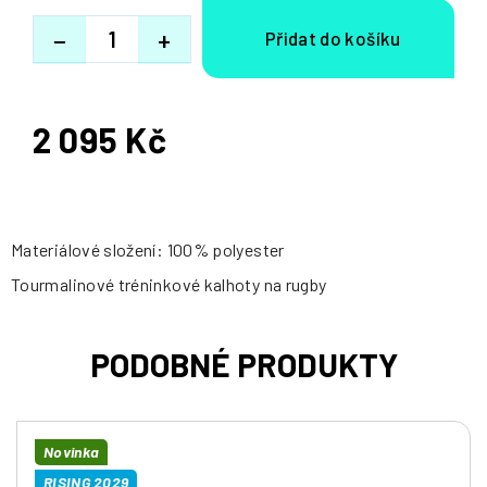
−
+
2 095 Kč
Měrná
cena:
Materiálové složení: 100% polyester
Tourmalinové tréninkové kalhoty na rugby
Novinka
RISING 2029