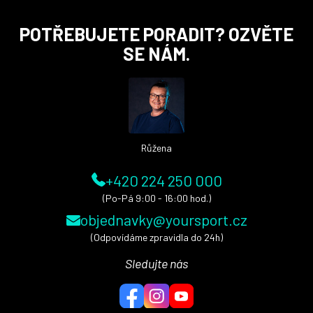
Z
POTŘEBUJETE PORADIT? OZVĚTE
á
SE NÁM.
p
a
t
í
Růžena
+420 224 250 000
(Po-Pá 9:00 - 16:00 hod.)
objednavky@yoursport.cz
(Odpovídáme zpravidla do 24h)
Sledujte nás