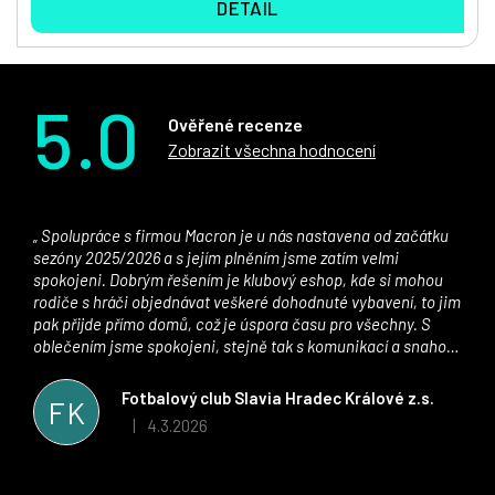
DETAIL
5.0
Ověřené recenze
Zobrazit všechna hodnocení
Spolupráce s firmou Macron je u nás nastavena od začátku
sezóny 2025/2026 a s jejím plněním jsme zatím velmi
spokojeni. Dobrým řešením je klubový eshop, kde si mohou
rodiče s hráči objednávat veškeré dohodnuté vybavení, to jim
pak přijde přímo domů, což je úspora času pro všechny. S
oblečením jsme spokojeni, stejně tak s komunikací a snahou
řešit všechny záležitosti velmi rychle a ke spokojenosti obou
stran. Věříme, že v tomto duchu bude spolupráce pokračovat
Fotbalový club Slavia Hradec Králové z.s.
FK
i nadále, nyní už začínáme řešit i první sady dresů ;)
4.3.2026
|
Hodnocení obchodu je 5 z 5 hvězdiček.