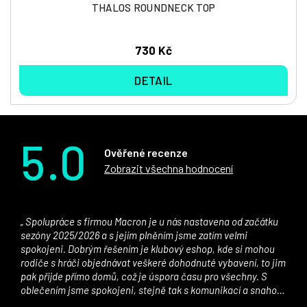
THALOS ROUNDNECK TOP
730 Kč
DETAIL
5.0
Ověřené recenze
Zobrazit všechna hodnocení
Spolupráce s firmou Macron je u nás nastavena od začátku
sezóny 2025/2026 a s jejím plněním jsme zatím velmi
spokojeni. Dobrým řešením je klubový eshop, kde si mohou
rodiče s hráči objednávat veškeré dohodnuté vybavení, to jim
pak přijde přímo domů, což je úspora času pro všechny. S
oblečením jsme spokojeni, stejně tak s komunikací a snahou
řešit všechny záležitosti velmi rychle a ke spokojenosti obou