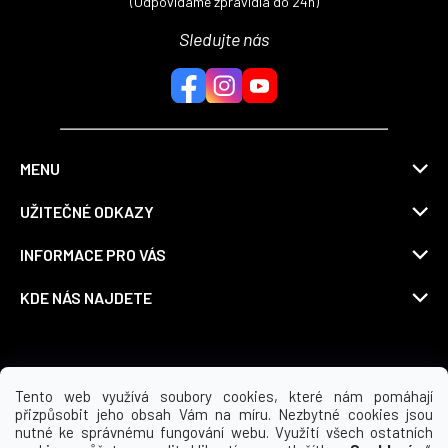
(Odpovídáme zpravidla do 24h)
Sledujte nás
MENU
UŽITEČNÉ ODKAZY
INFORMACE PRO VÁS
KDE NÁS NAJDETE
Možnosti dopravy
Tento web využívá soubory cookies, které nám pomáhají
přizpůsobit jeho obsah Vám na míru. Nezbytné cookies jsou
nutné ke správnému fungování webu. Využití všech ostatních