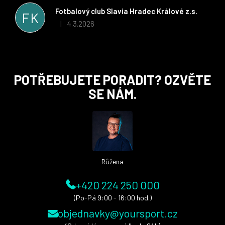
stran. Věříme, že v tomto duchu bude spolupráce pokračovat
Fotbalový club Slavia Hradec Králové z.s.
FK
i nadále, nyní už začínáme řešit i první sady dresů ;)
4.3.2026
|
Hodnocení obchodu je 5 z 5 hvězdiček.
Z
POTŘEBUJETE PORADIT? OZVĚTE
á
SE NÁM.
p
a
t
í
Růžena
+420 224 250 000
(Po-Pá 9:00 - 16:00 hod.)
objednavky@yoursport.cz