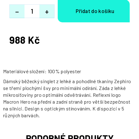
−
+
988 Kč
Měrná
cena:
Materiálové složení: 100% polyester
Dámský běžecký singlet z lehké a pohodlné tkaniny Zephiro
se třemi plochými švy pro minimální odírání. Záda z lehké
mikrosíťoviny pro optimální odvětrávání. Reflexní logo
Macron Hero na přední a zadní straně pro větší bezpečnost
na silnici. Design s optickým stínováním. K dispozici v 5
různých barvách.