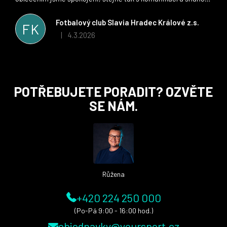
řešit všechny záležitosti velmi rychle a ke spokojenosti obou
stran. Věříme, že v tomto duchu bude spolupráce pokračovat
Fotbalový club Slavia Hradec Králové z.s.
FK
i nadále, nyní už začínáme řešit i první sady dresů ;)
4.3.2026
|
Hodnocení obchodu je 5 z 5 hvězdiček.
Z
POTŘEBUJETE PORADIT? OZVĚTE
á
SE NÁM.
p
a
t
í
Růžena
+420 224 250 000
(Po-Pá 9:00 - 16:00 hod.)
objednavky@yoursport.cz