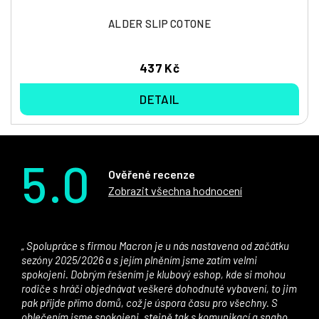
ALDER SLIP COTONE
437 Kč
DETAIL
5.0
Ověřené recenze
Zobrazit všechna hodnocení
Spolupráce s firmou Macron je u nás nastavena od začátku
sezóny 2025/2026 a s jejím plněním jsme zatím velmi
spokojeni. Dobrým řešením je klubový eshop, kde si mohou
rodiče s hráči objednávat veškeré dohodnuté vybavení, to jim
pak přijde přímo domů, což je úspora času pro všechny. S
oblečením jsme spokojeni, stejně tak s komunikací a snahou