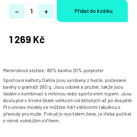
−
+
1 269 Kč
Měrná
cena:
Materiálové složení: 80% bavlna 20% polyester
Sportovní kalhoty Dahlia jsou vyrobeny z husté, počesané
bavlny o gramáži 260 g. Jsou odolné a pružné, takže jsou
ideální v kombinaci s mikinou nebo sportovním topem. Jsou
dostupné v široké škále velikostí od dětských až po dospělé.
Pro unisex modely se můžete řídit velikostní tabulkou s
převody pro muže. Pokud je nositelem žena, je třeba počítat
s mírně volnějším střihem.