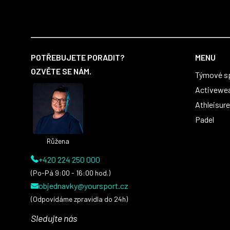
první sady dresů ;)
Z
á
POTŘEBUJETE PORADIT?
MENU
p
OZVĚTE SE NÁM.
Týmové s
a
t
Activewe
í
Athleisure
Padel
Růžena
+420 224 250 000
(Po-Pá 9:00 - 16:00 hod.)
objednavky@yoursport.cz
(Odpovídáme zpravidla do 24h)
Sledujte nás