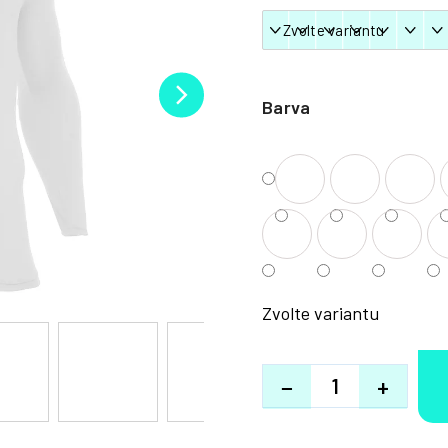
Barva
Zvolte variantu
−
+