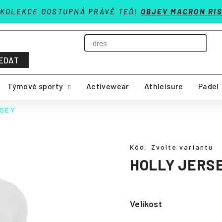
 KOLEKCE DOSTUPNÁ PRÁVĚ TEĎ!
OBJEV MACRON RIS
EDAT
Týmové sporty
Activewear
Athleisure
Padel
RSEY
Kód:
Zvolte variantu
HOLLY JERS
Velikost