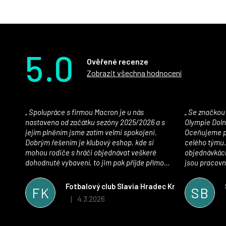
5.0
Ověřené recenze
Zobrazit všechna hodnocení
Spolupráce s firmou Macron je u nás
Se značkou Macron máme jako klub SK
nastavena od začátku sezóny 2025/2026 a s
Olympie Doln
jejím plněním jsme zatím velmi spokojeni.
Oceňujeme př
Dobrým řešením je klubový eshop, kde si
celého týmu.
mohou rodiče s hráči objednávat veškeré
objednávkách
dohodnuté vybavení, to jim pak přijde přímo
jsou pracovní
domů, což je úspora času pro všechny. S
se najít nejle
oblečením jsme spokojeni, stejně tak s
vynikající a
Fotbalový club Slavia Hradec Králové z.s.
FK
SB
komunikací a snahou řešit všechny záležitosti
sportovního 
4.3.2026
|
Hodnocení obchodu je 5 z 5 hvězdiček.
velmi rychle a ke spokojenosti obou stran.
Věříme, že v tomto duchu bude spolupráce
pokračovat i nadále, nyní už začínáme řešit i