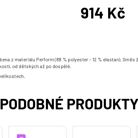
914 Kč
Měrná
cena:
bena z materiálu Perform (88 % polyester - 12 % elastan). Směs 
ikostí, od dětských až po dospělé.
 velikostech.
W