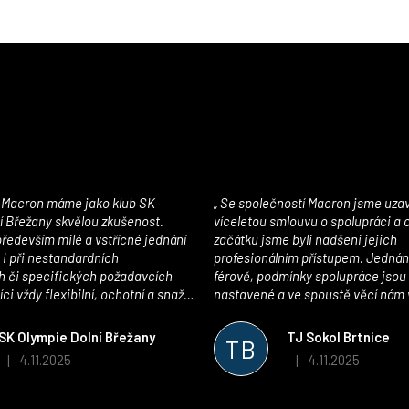
Se společností Macron jsme uzavřeli
í Břežany skvělou zkušenost.
víceletou smlouvu o spolupráci a
edevším milé a vstřícné jednání
začátku jsme byli nadšeni jejich
 I při nestandardních
profesionálním přístupem. Jednán
 či specifických požadavcích
férově, podmínky spolupráce jsou
ci vždy flexibilní, ochotní a snaží
nastavené a ve spoustě věcí nám 
pší řešení. Kvalita zboží je
maximálně vstříc. Oblečení i mater
 plně odpovídá potřebám
velmi kvalitní a příjemné na nošen
SK Olympie Dolní Břežany
TJ Sokol Brtnice
TB
klubu!
oceňujeme také vytvoření klubov
4.11.2025
4.11.2025
|
|
Hodnocení obchodu je 5 z 5 hvězdiček.
Hodnocení obchodu je
který je perfektně zpracovaný a 
usnadnil fungování. Spolupráci s
můžeme jen doporučit!