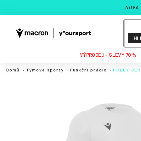
K
Přejít
NOVÁ
na
o
Zpět
Zpět
obsah
š
do
do
í
k
obchodu
obchodu
HL
HLEDAT
VÝPRODEJ - SLEVY 70 %
Domů
Týmové sporty
Funkční prádlo
HOLLY JE