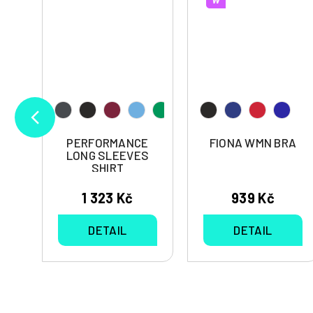
E
PERFORMANCE
FIONA WMN BRA
S
LONG SLEEVES
SHIRT
1 323 Kč
939 Kč
DETAIL
DETAIL