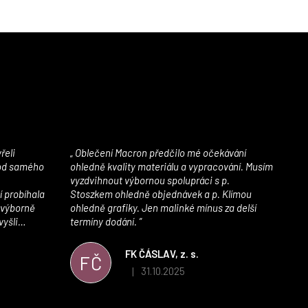
Oblečení Macron předčilo mé očekávání
 od samého
ohledně kvality materiálu a vypracování. Musím
vyzdvihnout výbornou spolupráci s p.
í probíhala
Stoszkem ohledně objednávek a p. Klímou
 výborně
ohledně grafiky. Jen malinké mínus za delší
vyšli
termíny dodání.
iály jsou
í. Velmi
FK ČÁSLAV, z. s.
FČ
ého e-shopu,
31.10.2025
|
 5 z 5 hvězdiček.
Hodnocení obchodu je 5 z 5 hvězdiček.
výrazně nám
 Macronem