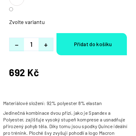
Zvolte variantu
−
+
692 Kč
Měrná
cena:
Materiálové složení: 92% polyester 8% elastan
Jedinečná kombinace dvou přízí, jako je Spandex a
Polyester, zajišťuje vysoký stupeň komprese a usnadňuje
přirozený pohyb těla. Díky tomu jsou spodky Quince ideální
pro trénink. Ploché švy zvyšují pohodlí a logo Macron