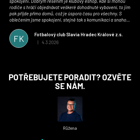
spokojeni. Dobrým řešením je klubový eshop, kde si mohou
rodiče s hráči objednávat veškeré dohodnuté vybavení, to jim
pak přijde přímo domů, což je úspora času pro všechny. S
oblečením jsme spokojeni, stejně tak s komunikací a snahou
řešit všechny záležitosti velmi rychle a ke spokojenosti obou
stran. Věříme, že v tomto duchu bude spolupráce pokračovat
Fotbalový club Slavia Hradec Králové z.s.
FK
i nadále, nyní už začínáme řešit i první sady dresů ;)
4.3.2026
|
Hodnocení obchodu je 5 z 5 hvězdiček.
Z
POTŘEBUJETE PORADIT? OZVĚTE
á
SE NÁM.
p
a
t
í
Růžena