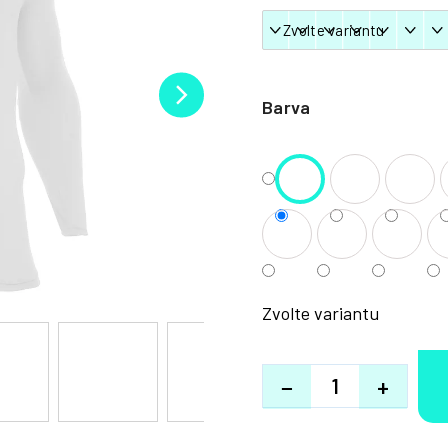
Barva
Zvolte variantu
−
+