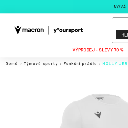
K
Přejít
NOVÁ
na
o
Zpět
Zpět
obsah
š
do
do
í
k
obchodu
obchodu
HL
HLEDAT
VÝPRODEJ - SLEVY 70 %
Domů
Týmové sporty
Funkční prádlo
HOLLY JE