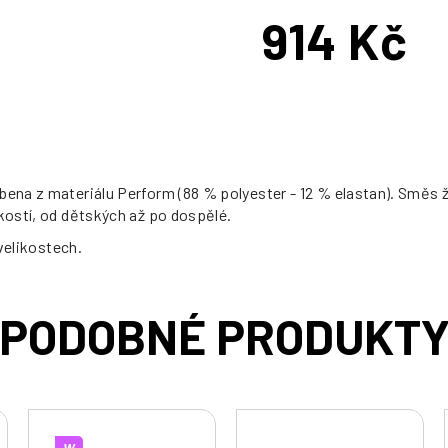
914 Kč
Měrná
cena:
bena z materiálu Perform (88 % polyester - 12 % elastan). Směs 
ikostí, od dětských až po dospělé.
 velikostech.
W