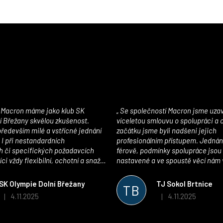
Se společností Macron jsme uzavřeli
í Břežany skvělou zkušenost.
víceletou smlouvu o spolupráci a
edevším milé a vstřícné jednání
začátku jsme byli nadšeni jejich
 I při nestandardních
profesionálním přístupem. Jednán
 či specifických požadavcích
férově, podmínky spolupráce jsou
ci vždy flexibilní, ochotní a snaží
nastavené a ve spoustě věcí nám 
pší řešení. Kvalita zboží je
maximálně vstříc. Oblečení i mater
 plně odpovídá potřebám
velmi kvalitní a příjemné na nošen
SK Olympie Dolní Břežany
TJ Sokol Brtnice
TB
klubu!
oceňujeme také vytvoření klubov
4.11.2025
4.11.2025
|
|
Hodnocení obchodu je 5 z 5 hvězdiček.
Hodnocení obchodu je
který je perfektně zpracovaný a 
usnadnil fungování. Spolupráci s
můžeme jen doporučit!