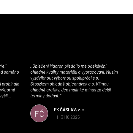
Oblečení Macron předčilo mé očekávání
 od samého
ohledně kvality materiálu a vypracování. Musím
vyzdvihnout výbornou spolupráci s p.
í probíhala
Stoszkem ohledně objednávek a p. Klímou
 výborně
ohledně grafiky. Jen malinké mínus za delší
vyšli
termíny dodání.
iály jsou
í. Velmi
FK ČÁSLAV, z. s.
FČ
ého e-shopu,
31.10.2025
|
 5 z 5 hvězdiček.
Hodnocení obchodu je 5 z 5 hvězdiček.
výrazně nám
 Macronem