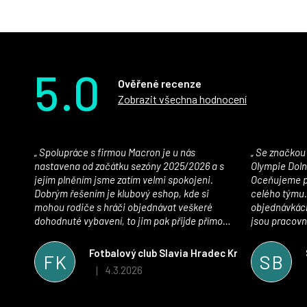
5.0
Ověřené recenze
Zobrazit všechna hodnocení
Spolupráce s firmou Macron je u nás
Se značkou Macron máme jako klub SK
nastavena od začátku sezóny 2025/2026 a s
Olympie Doln
jejím plněním jsme zatím velmi spokojeni.
Oceňujeme př
Dobrým řešením je klubový eshop, kde si
celého týmu.
mohou rodiče s hráči objednávat veškeré
objednávkách
dohodnuté vybavení, to jim pak přijde přímo
jsou pracovní
domů, což je úspora času pro všechny. S
se najít nejle
oblečením jsme spokojeni, stejně tak s
vynikající a
Fotbalový club Slavia Hradec Králové z.s.
FK
SB
komunikací a snahou řešit všechny záležitosti
sportovního 
4.3.2026
|
Hodnocení obchodu je 5 z 5 hvězdiček.
velmi rychle a ke spokojenosti obou stran.
Věříme, že v tomto duchu bude spolupráce
pokračovat i nadále, nyní už začínáme řešit i