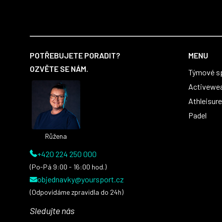
první sady dresů ;)
Z
á
POTŘEBUJETE PORADIT?
MENU
p
OZVĚTE SE NÁM.
Týmové s
a
t
Activewe
í
Athleisure
Padel
Růžena
+420 224 250 000
(Po-Pá 9:00 - 16:00 hod.)
objednavky@yoursport.cz
(Odpovídáme zpravidla do 24h)
Sledujte nás