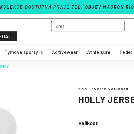
 KOLEKCE DOSTUPNÁ PRÁVĚ TEĎ!
OBJEV MACRON RIS
EDAT
Týmové sporty
Activewear
Athleisure
Padel
RSEY
Kód:
Zvolte variantu
HOLLY JERS
Velikost