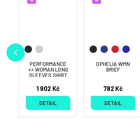
G
PERFORMANCE
OPHELIA WMN
++ WOMAN LONG
BRIEF
SLEEVES SHIRT
1 902 Kč
782 Kč
DETAIL
DETAIL