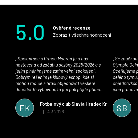
5.0
Ověřené recenze
Zobrazit všechna hodnocení
Spolupráce s firmou Macron je u nás
Se značkou Macron máme jako klub SK
nastavena od začátku sezóny 2025/2026 a s
Olympie Doln
jejím plněním jsme zatím velmi spokojeni.
Oceňujeme př
Dobrým řešením je klubový eshop, kde si
celého týmu.
mohou rodiče s hráči objednávat veškeré
objednávkách
dohodnuté vybavení, to jim pak přijde přímo
jsou pracovní
domů, což je úspora času pro všechny. S
se najít nejle
oblečením jsme spokojeni, stejně tak s
vynikající a
Fotbalový club Slavia Hradec Králové z.s.
FK
SB
komunikací a snahou řešit všechny záležitosti
sportovního 
4.3.2026
|
Hodnocení obchodu je 5 z 5 hvězdiček.
velmi rychle a ke spokojenosti obou stran.
Věříme, že v tomto duchu bude spolupráce
pokračovat i nadále, nyní už začínáme řešit i
první sady dresů ;)