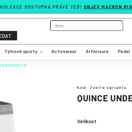
 KOLEKCE DOSTUPNÁ PRÁVĚ TEĎ!
OBJEV MACRON RIS
EDAT
Týmové sporty
Activewear
Athleisure
Padel
NDERSHORTS
Kód:
Zvolte variantu
QUINCE UND
Velikost