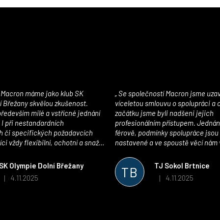
Se společností Macron jsme uzavřeli
í Břežany skvělou zkušenost.
víceletou smlouvu o spolupráci a
edevším milé a vstřícné jednání
začátku jsme byli nadšeni jejich
 I při nestandardních
profesionálním přístupem. Jednán
 či specifických požadavcích
férově, podmínky spolupráce jsou
ci vždy flexibilní, ochotní a snaží
nastavené a ve spoustě věcí nám 
pší řešení. Kvalita zboží je
maximálně vstříc. Oblečení i mater
 plně odpovídá potřebám
velmi kvalitní a příjemné na nošen
SK Olympie Dolní Břežany
TJ Sokol Brtnice
TB
klubu!
oceňujeme také vytvoření klubov
4.11.2025
4.11.2025
|
|
Hodnocení obchodu je 5 z 5 hvězdiček.
Hodnocení obchodu je
který je perfektně zpracovaný a 
usnadnil fungování. Spolupráci s
můžeme jen doporučit!