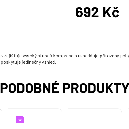
692 Kč
Měrná
cena:
r, zajišťuje vysoký stupeň komprese a usnadňuje přirozený pohyb
 poskytuje jedinečný vzhled.
W