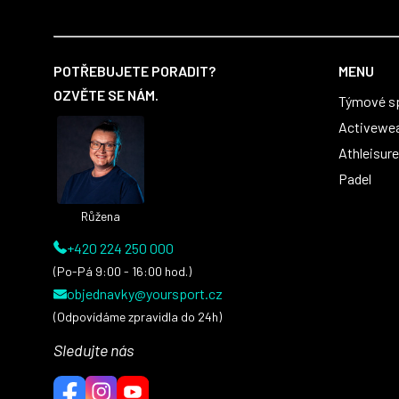
Z
á
POTŘEBUJETE PORADIT?
MENU
p
OZVĚTE SE NÁM.
Týmové s
a
t
Activewe
í
Athleisure
Padel
Růžena
+420 224 250 000
(Po-Pá 9:00 - 16:00 hod.)
objednavky@yoursport.cz
(Odpovídáme zpravidla do 24h)
Sledujte nás