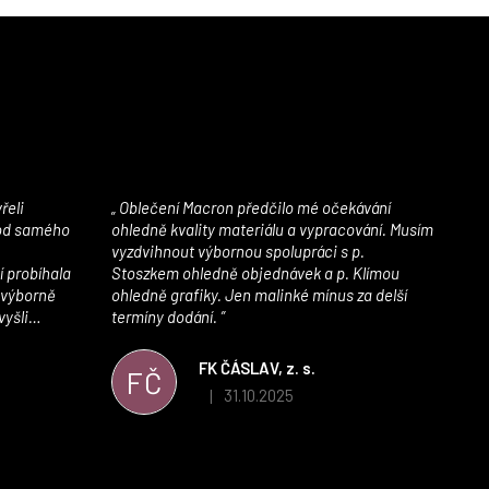
Oblečení Macron předčilo mé očekávání
 od samého
ohledně kvality materiálu a vypracování. Musím
vyzdvihnout výbornou spolupráci s p.
í probíhala
Stoszkem ohledně objednávek a p. Klímou
 výborně
ohledně grafiky. Jen malinké mínus za delší
vyšli
termíny dodání.
iály jsou
í. Velmi
FK ČÁSLAV, z. s.
FČ
ého e-shopu,
31.10.2025
|
 5 z 5 hvězdiček.
Hodnocení obchodu je 5 z 5 hvězdiček.
výrazně nám
 Macronem