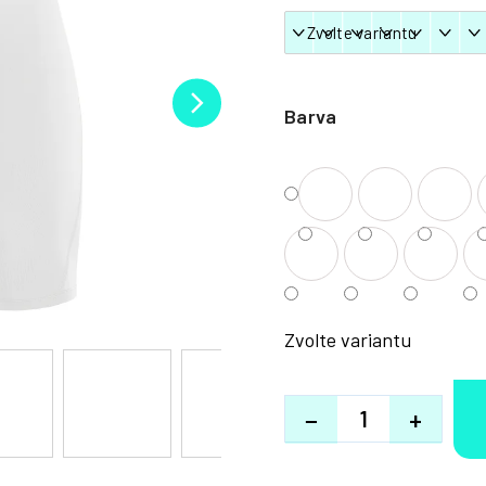
Barva
Zvolte variantu
−
+