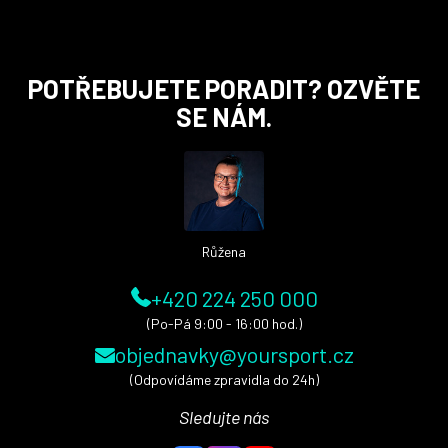
Z
POTŘEBUJETE PORADIT? OZVĚTE
á
SE NÁM.
p
a
t
í
Růžena
+420 224 250 000
(Po-Pá 9:00 - 16:00 hod.)
objednavky@yoursport.cz
(Odpovídáme zpravidla do 24h)
Sledujte nás