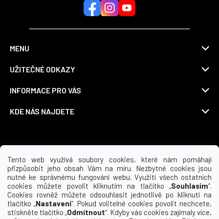
MENU
UŽITEČNÉ ODKAZY
INFORMACE PRO VÁS
KDE NÁS NAJDETE
Možnosti dopravy
Tento web využívá soubory cookies, které nám pomáhají
přizpůsobit jeho obsah Vám na míru. Nezbytné cookies jsou
nutné ke správnému fungování webu. Využití všech ostatních
cookies můžete povolit kliknutím na tlačítko „
Souhlasím
“.
Cookies rovněž můžete odsouhlasit jednotlivě po kliknutí na
tlačítko „
Nastavení
“. Pokud volitelné cookies povolit nechcete,
stiskněte tlačítko „
Odmítnout
“. Kdyby vás cookies zajímaly více,