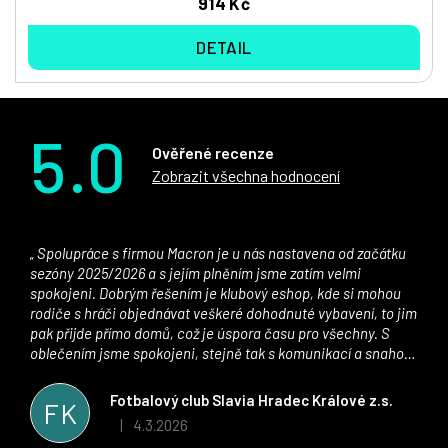
914 Kč
DETAIL
5.0
Ověřené recenze
Zobrazit všechna hodnocení
Spolupráce s firmou Macron je u nás nastavena od začátku
sezóny 2025/2026 a s jejím plněním jsme zatím velmi
spokojeni. Dobrým řešením je klubový eshop, kde si mohou
rodiče s hráči objednávat veškeré dohodnuté vybavení, to jim
pak přijde přímo domů, což je úspora času pro všechny. S
oblečením jsme spokojeni, stejně tak s komunikací a snahou
řešit všechny záležitosti velmi rychle a ke spokojenosti obou
stran. Věříme, že v tomto duchu bude spolupráce pokračovat
Fotbalový club Slavia Hradec Králové z.s.
FK
i nadále, nyní už začínáme řešit i první sady dresů ;)
4.3.2026
|
Hodnocení obchodu je 5 z 5 hvězdiček.