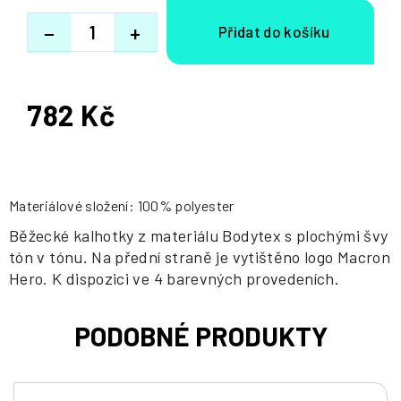
−
+
782 Kč
Měrná
cena:
Materiálové složení: 100% polyester
Běžecké kalhotky z materiálu Bodytex s plochými švy
tón v tónu. Na přední straně je vytištěno logo Macron
Hero. K dispozici ve 4 barevných provedeních.