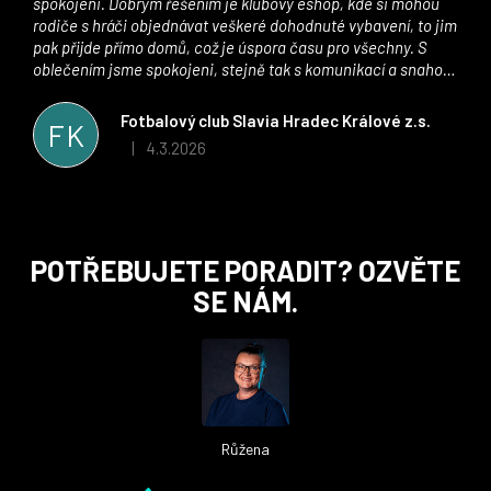
spokojeni. Dobrým řešením je klubový eshop, kde si mohou
rodiče s hráči objednávat veškeré dohodnuté vybavení, to jim
pak přijde přímo domů, což je úspora času pro všechny. S
oblečením jsme spokojeni, stejně tak s komunikací a snahou
řešit všechny záležitosti velmi rychle a ke spokojenosti obou
stran. Věříme, že v tomto duchu bude spolupráce pokračovat
Fotbalový club Slavia Hradec Králové z.s.
FK
i nadále, nyní už začínáme řešit i první sady dresů ;)
4.3.2026
|
Hodnocení obchodu je 5 z 5 hvězdiček.
Z
POTŘEBUJETE PORADIT? OZVĚTE
á
SE NÁM.
p
a
t
í
Růžena