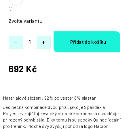
Zvolte variantu
−
+
692 Kč
Měrná
cena:
Materiálové složení: 92% polyester 8% elastan
Jedinečná kombinace dvou přízí, jako je Spandex a
Polyester, zajišťuje vysoký stupeň komprese a usnadňuje
přirozený pohyb těla. Díky tomu jsou spodky Quince ideální
pro trénink. Ploché švy zvyšují pohodlí a logo Macron