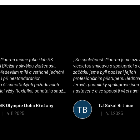
Se společností Macron jsme uzavřeli
í Břežany skvělou zkušenost.
víceletou smlouvu o spolupráci a
edevším milé a vstřícné jednání
začátku jsme byli nadšeni jejich
 I při nestandardních
profesionálním přístupem. Jednán
 či specifických požadavcích
férově, podmínky spolupráce jsou
ci vždy flexibilní, ochotní a snaží
nastavené a ve spoustě věcí nám 
pší řešení. Kvalita zboží je
maximálně vstříc. Oblečení i mater
 plně odpovídá potřebám
velmi kvalitní a příjemné na nošen
SK Olympie Dolní Břežany
TJ Sokol Brtnice
TB
klubu!
oceňujeme také vytvoření klubov
4.11.2025
4.11.2025
|
|
Hodnocení obchodu je 5 z 5 hvězdiček.
Hodnocení obchodu je
který je perfektně zpracovaný a 
usnadnil fungování. Spolupráci s
můžeme jen doporučit!