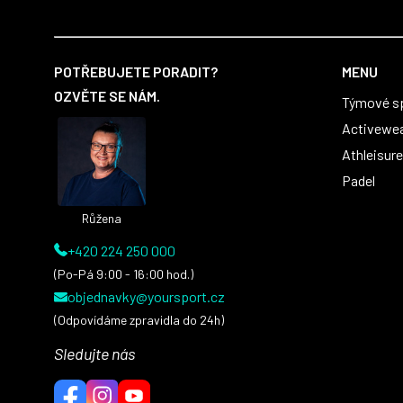
Z
á
POTŘEBUJETE PORADIT?
MENU
p
OZVĚTE SE NÁM.
Týmové s
a
t
Activewe
í
Athleisure
Padel
Růžena
+420 224 250 000
(Po-Pá 9:00 - 16:00 hod.)
objednavky@yoursport.cz
(Odpovídáme zpravidla do 24h)
Sledujte nás