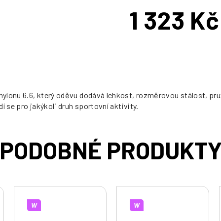
1 323 Kč
Měrná
cena:
ylonu 6.6, který oděvu dodává lehkost, rozměrovou stálost, pruž
 se pro jakýkoli druh sportovní aktivity.
W
W