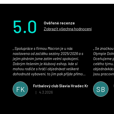
5.0
Ověřené recenze
Zobrazit všechna hodnocení
Spolupráce s firmou Macron je u nás
Se značkou Macron máme jako klub SK
nastavena od začátku sezóny 2025/2026 a s
Olympie Doln
jejím plněním jsme zatím velmi spokojeni.
Oceňujeme př
Dobrým řešením je klubový eshop, kde si
celého týmu.
mohou rodiče s hráči objednávat veškeré
objednávkách
dohodnuté vybavení, to jim pak přijde přímo
jsou pracovní
domů, což je úspora času pro všechny. S
se najít nejle
oblečením jsme spokojeni, stejně tak s
vynikající a
Fotbalový club Slavia Hradec Králové z.s.
FK
SB
komunikací a snahou řešit všechny záležitosti
sportovního 
4.3.2026
|
Hodnocení obchodu je 5 z 5 hvězdiček.
velmi rychle a ke spokojenosti obou stran.
Věříme, že v tomto duchu bude spolupráce
pokračovat i nadále, nyní už začínáme řešit i
první sady dresů ;)