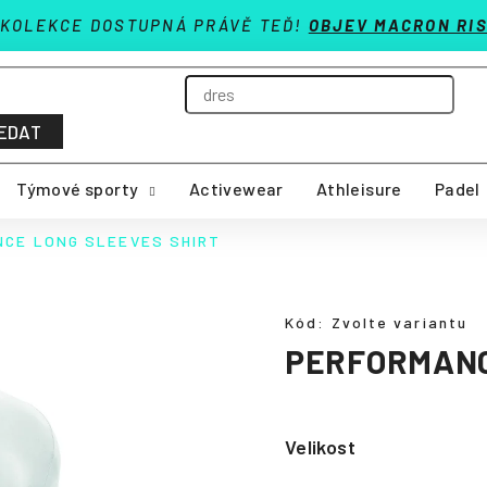
 KOLEKCE DOSTUPNÁ PRÁVĚ TEĎ!
OBJEV MACRON RIS
EDAT
Týmové sporty
Activewear
Athleisure
Padel
CE LONG SLEEVES SHIRT
Kód:
Zvolte variantu
PERFORMANC
Velikost