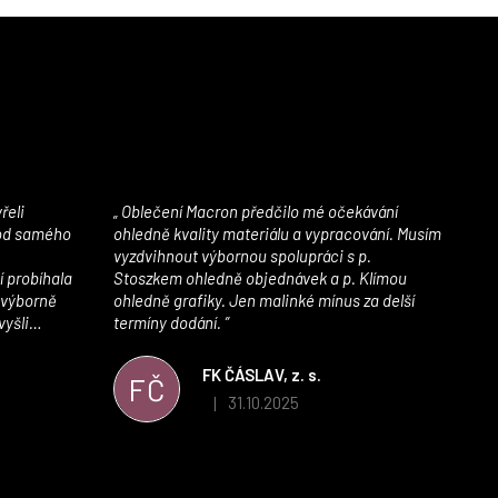
Oblečení Macron předčilo mé očekávání
 od samého
ohledně kvality materiálu a vypracování. Musím
vyzdvihnout výbornou spolupráci s p.
í probíhala
Stoszkem ohledně objednávek a p. Klímou
 výborně
ohledně grafiky. Jen malinké mínus za delší
vyšli
termíny dodání.
iály jsou
í. Velmi
FK ČÁSLAV, z. s.
FČ
ého e-shopu,
31.10.2025
|
 5 z 5 hvězdiček.
Hodnocení obchodu je 5 z 5 hvězdiček.
výrazně nám
 Macronem