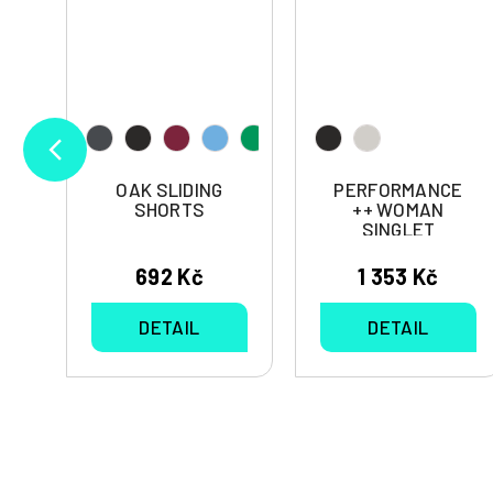
OAK SLIDING
PERFORMANCE
N
SHORTS
++ WOMAN
SINGLET
692 Kč
1 353 Kč
DETAIL
DETAIL