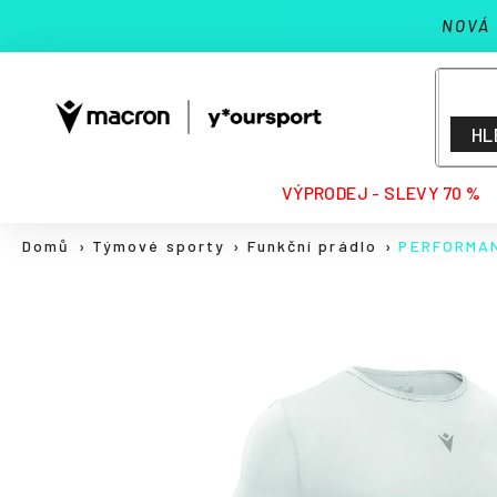
K
Přejít
NOVÁ
na
o
Zpět
Zpět
obsah
š
do
do
í
k
obchodu
obchodu
HL
HLEDAT
VÝPRODEJ - SLEVY 70 %
Domů
Týmové sporty
Funkční prádlo
PERFORMAN