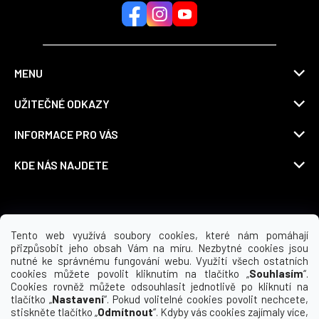
MENU
UŽITEČNÉ ODKAZY
INFORMACE PRO VÁS
KDE NÁS NAJDETE
Možnosti dopravy
Tento web využívá soubory cookies, které nám pomáhají
přizpůsobit jeho obsah Vám na míru. Nezbytné cookies jsou
nutné ke správnému fungování webu. Využití všech ostatních
cookies můžete povolit kliknutím na tlačítko „
Souhlasím
“.
Cookies rovněž můžete odsouhlasit jednotlivě po kliknutí na
tlačítko „
Nastavení
“. Pokud volitelné cookies povolit nechcete,
stiskněte tlačítko „
Odmítnout
“. Kdyby vás cookies zajímaly více,