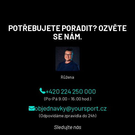
Z
POTŘEBUJETE PORADIT? OZVĚTE
á
SE NÁM.
p
a
t
í
Růžena
+420 224 250 000
(Po-Pá 9:00 - 16:00 hod.)
objednavky@yoursport.cz
(Odpovídáme zpravidla do 24h)
Sledujte nás