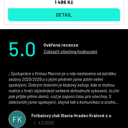
1 486 Kč
DETAIL
5.0
Ověřené recenze
Zobrazit všechna hodnocení
Spolupráce s firmou Macron je u nás nastavena od začátku
sezóny 2025/2026 a s jejím plněním jsme zatím velmi
spokojeni. Dobrým řešením je klubový eshop, kde si mohou
rodiče s hráči objednávat veškeré dohodnuté vybavení, to jim
pak přijde přímo domů, což je úspora času pro všechny. S
oblečením jsme spokojeni, stejně tak s komunikací a snahou
řešit všechny záležitosti velmi rychle a ke spokojenosti obou
stran. Věříme, že v tomto duchu bude spolupráce pokračovat
Fotbalový club Slavia Hradec Králové z.s.
FK
i nadále, nyní už začínáme řešit i první sady dresů ;)
4.3.2026
|
Hodnocení obchodu je 5 z 5 hvězdiček.