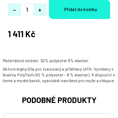
−
+
1 411 Kč
Měrná
cena:
Materiálové složení: 92% polyester 8% elastan
Aktivní legíny Gila pro tvarovaný a přiléhavý střih. Vyrobeny z
tkaniny PolyTech (92 % polyester - 8 % elastan). K dispozici v
černé a modré barvě, speciálně navržené pro muže a chlapce.