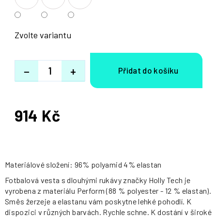
Zvolte variantu
−
+
914 Kč
Měrná
cena:
Materiálové složení: 96% polyamid 4% elastan
Fotbalová vesta s dlouhými rukávy značky Holly Tech je
vyrobena z materiálu Perform (88 % polyester - 12 % elastan).
Směs žerzeje a elastanu vám poskytne lehké pohodlí. K
dispozici v různých barvách. Rychle schne. K dostání v široké