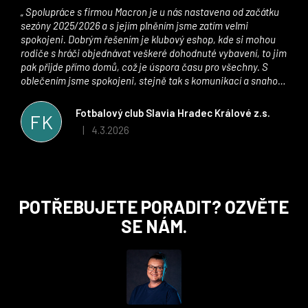
Spolupráce s firmou Macron je u nás nastavena od začátku
sezóny 2025/2026 a s jejím plněním jsme zatím velmi
spokojeni. Dobrým řešením je klubový eshop, kde si mohou
rodiče s hráči objednávat veškeré dohodnuté vybavení, to jim
pak přijde přímo domů, což je úspora času pro všechny. S
oblečením jsme spokojeni, stejně tak s komunikací a snahou
řešit všechny záležitosti velmi rychle a ke spokojenosti obou
stran. Věříme, že v tomto duchu bude spolupráce pokračovat
Fotbalový club Slavia Hradec Králové z.s.
FK
i nadále, nyní už začínáme řešit i první sady dresů ;)
4.3.2026
|
Hodnocení obchodu je 5 z 5 hvězdiček.
Z
POTŘEBUJETE PORADIT? OZVĚTE
á
SE NÁM.
p
a
t
í