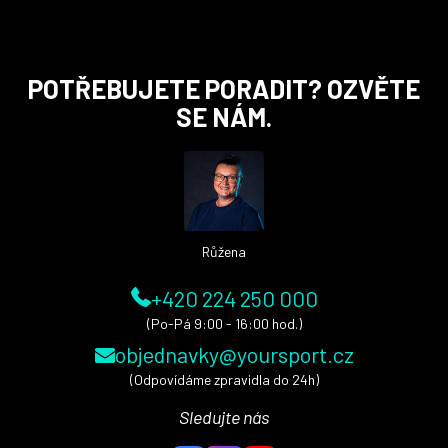
Z
POTŘEBUJETE PORADIT? OZVĚTE
á
SE NÁM.
p
a
t
í
Růžena
+420 224 250 000
(Po-Pá 9:00 - 16:00 hod.)
objednavky@yoursport.cz
(Odpovídáme zpravidla do 24h)
Sledujte nás