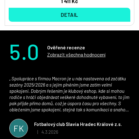
1 411 Kč
DETAIL
5.0
Ověřené recenze
Zobrazit všechna hodnocení
Spolupráce s firmou Macron je u nás nastavena od začátku
sezóny 2025/2026 a s jejím plněním jsme zatím velmi
spokojeni. Dobrým řešením je klubový eshop, kde si mohou
rodiče s hráči objednávat veškeré dohodnuté vybavení, to jim
pak přijde přímo domů, což je úspora času pro všechny. S
oblečením jsme spokojeni, stejně tak s komunikací a snahou
řešit všechny záležitosti velmi rychle a ke spokojenosti obou
stran. Věříme, že v tomto duchu bude spolupráce pokračovat
Fotbalový club Slavia Hradec Králové z.s.
FK
i nadále, nyní už začínáme řešit i první sady dresů ;)
4.3.2026
|
Hodnocení obchodu je 5 z 5 hvězdiček.