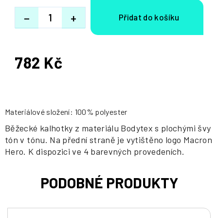
−
+
782 Kč
Měrná
cena:
Materiálové složení: 100% polyester
Běžecké kalhotky z materiálu Bodytex s plochými švy
tón v tónu. Na přední straně je vytištěno logo Macron
Hero. K dispozici ve 4 barevných provedeních.