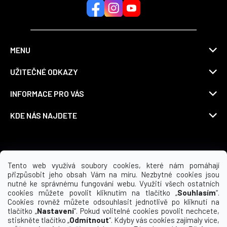
MENU
UŽITEČNÉ ODKAZY
INFORMACE PRO VÁS
KDE NÁS NAJDETE
Možnosti dopravy
Tento web využívá soubory cookies, které nám pomáhají
přizpůsobit jeho obsah Vám na míru. Nezbytné cookies jsou
nutné ke správnému fungování webu. Využití všech ostatních
cookies můžete povolit kliknutím na tlačítko „
Souhlasím
“.
Cookies rovněž můžete odsouhlasit jednotlivě po kliknutí na
tlačítko „
Nastavení
“. Pokud volitelné cookies povolit nechcete,
stiskněte tlačítko „
Odmítnout
“. Kdyby vás cookies zajímaly více,