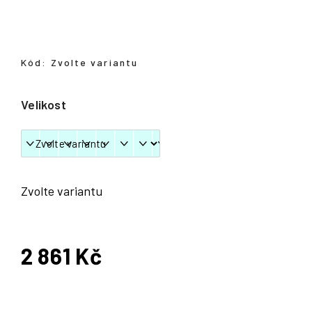
Přihlášení
Kód:
Zvolte variantu
Velikost
Zvolte variantu
2 861 Kč
Měrná
cena: