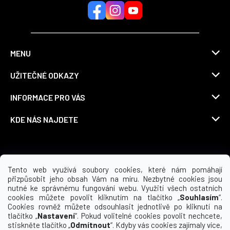
MENU
UŽITEČNÉ ODKAZY
INFORMACE PRO VÁS
KDE NÁS NAJDETE
Možnosti dopravy
Tento web využívá soubory cookies, které nám pomáhají
přizpůsobit jeho obsah Vám na míru. Nezbytné cookies jsou
nutné ke správnému fungování webu. Využití všech ostatních
cookies můžete povolit kliknutím na tlačítko „
Souhlasím
“.
Cookies rovněž můžete odsouhlasit jednotlivě po kliknutí na
tlačítko „
Nastavení
“. Pokud volitelné cookies povolit nechcete,
stiskněte tlačítko „
Odmítnout
“. Kdyby vás cookies zajímaly více,