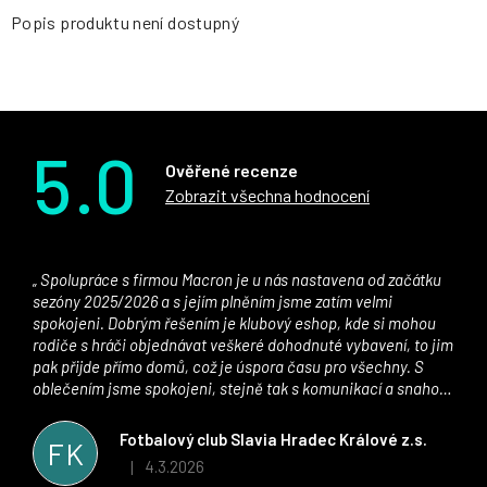
Popis produktu není dostupný
5.0
Ověřené recenze
Zobrazit všechna hodnocení
Spolupráce s firmou Macron je u nás nastavena od začátku
sezóny 2025/2026 a s jejím plněním jsme zatím velmi
spokojeni. Dobrým řešením je klubový eshop, kde si mohou
rodiče s hráči objednávat veškeré dohodnuté vybavení, to jim
pak přijde přímo domů, což je úspora času pro všechny. S
oblečením jsme spokojeni, stejně tak s komunikací a snahou
řešit všechny záležitosti velmi rychle a ke spokojenosti obou
stran. Věříme, že v tomto duchu bude spolupráce pokračovat
Fotbalový club Slavia Hradec Králové z.s.
FK
i nadále, nyní už začínáme řešit i první sady dresů ;)
4.3.2026
|
Hodnocení obchodu je 5 z 5 hvězdiček.