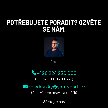
Z
POTŘEBUJETE PORADIT? OZVĚTE
á
SE NÁM.
p
a
t
í
Růžena
+420 224 250 000
(Po-Pá 9:00 - 16:00 hod.)
objednavky@yoursport.cz
(Odpovídáme zpravidla do 24h)
Sledujte nás