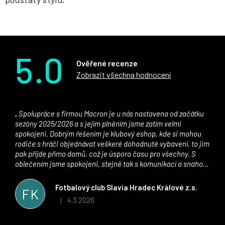
5.0
Ověřené recenze
Zobrazit všechna hodnocení
Spolupráce s firmou Macron je u nás nastavena od začátku
sezóny 2025/2026 a s jejím plněním jsme zatím velmi
spokojeni. Dobrým řešením je klubový eshop, kde si mohou
rodiče s hráči objednávat veškeré dohodnuté vybavení, to jim
pak přijde přímo domů, což je úspora času pro všechny. S
oblečením jsme spokojeni, stejně tak s komunikací a snahou
řešit všechny záležitosti velmi rychle a ke spokojenosti obou
stran. Věříme, že v tomto duchu bude spolupráce pokračovat
Fotbalový club Slavia Hradec Králové z.s.
FK
i nadále, nyní už začínáme řešit i první sady dresů ;)
4.3.2026
|
Hodnocení obchodu je 5 z 5 hvězdiček.