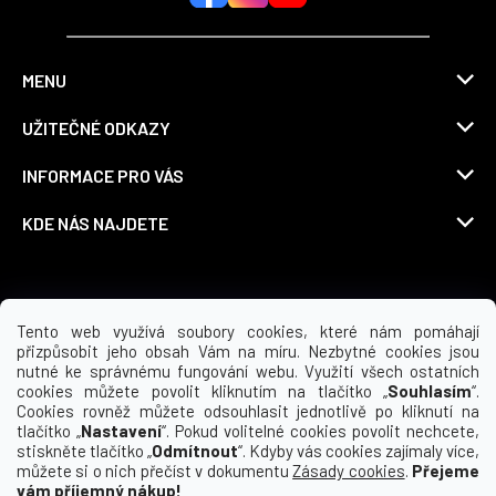
MENU
UŽITEČNÉ ODKAZY
INFORMACE PRO VÁS
KDE NÁS NAJDETE
Možnosti dopravy
Tento web využívá soubory cookies, které nám pomáhají
přizpůsobit jeho obsah Vám na míru. Nezbytné cookies jsou
nutné ke správnému fungování webu. Využití všech ostatních
cookies můžete povolit kliknutím na tlačítko „
Souhlasím
“.
Cookies rovněž můžete odsouhlasit jednotlivě po kliknutí na
tlačítko „
Nastavení
“. Pokud volitelné cookies povolit nechcete,
stiskněte tlačítko „
Odmítnout
“. Kdyby vás cookies zajímaly více,
můžete si o nich přečíst v dokumentu
Zásady cookies
.
Přejeme
vám příjemný nákup!