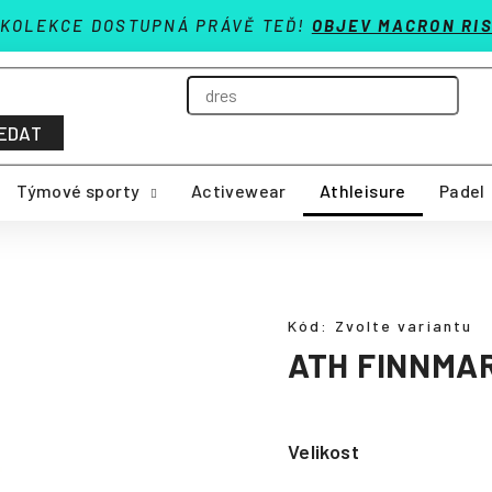
 KOLEKCE DOSTUPNÁ PRÁVĚ TEĎ!
OBJEV MACRON RIS
EDAT
Týmové sporty
Activewear
Athleisure
Padel
Kód:
Zvolte variantu
ATH FINNMA
Velikost