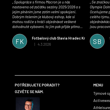
Spolupráce s firmou Macron je u nás
Se značkou Macron máme jako klub SK
nastavena od začátku sezóny 2025/2026 a s
Olympie Doln
jejím plněním jsme zatím velmi spokojeni.
Oceňujeme př
Dobrým řešením je klubový eshop, kde si
celého týmu.
mohou rodiče s hráči objednávat veškeré
objednávkách
dohodnuté vybavení, to jim pak přijde přímo
jsou pracovní
domů, což je úspora času pro všechny. S
se najít nejle
oblečením jsme spokojeni, stejně tak s
vynikající a
Fotbalový club Slavia Hradec Králové z.s.
FK
SB
komunikací a snahou řešit všechny záležitosti
sportovního 
4.3.2026
|
Hodnocení obchodu je 5 z 5 hvězdiček.
velmi rychle a ke spokojenosti obou stran.
Věříme, že v tomto duchu bude spolupráce
pokračovat i nadále, nyní už začínáme řešit i
první sady dresů ;)
Z
á
POTŘEBUJETE PORADIT?
MENU
p
OZVĚTE SE NÁM.
Týmové s
a
t
Activewe
í
Athleisure