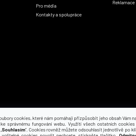
Reklamace a
Pro média
Kontakty a spolupráce
Možnosti dopravy
oubory cookies, které nám pomáhají přizpůsobit jeho obsah Vám n
 ke správnému fungování webu. Využití všech ostatních cookies
„
Souhlasím
“. Cookies rovněž můžete odsouhlasit jednotlivě po kli
 volitelné cookies povolit nechcete, stiskněte tlačítko „
Odmítn