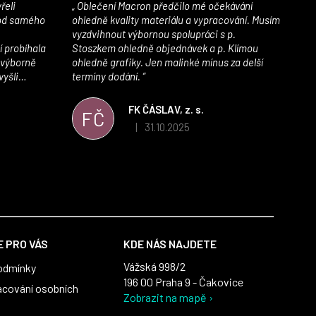
Oblečení Macron předčilo mé očekávání
 od samého
ohledně kvality materiálu a vypracování. Musím
vyzdvihnout výbornou spolupráci s p.
í probíhala
Stoszkem ohledně objednávek a p. Klímou
 výborně
ohledně grafiky. Jen malinké mínus za delší
vyšli
termíny dodání.
iály jsou
í. Velmi
FK ČÁSLAV, z. s.
FČ
ého e-shopu,
31.10.2025
|
 5 z 5 hvězdiček.
Hodnocení obchodu je 5 z 5 hvězdiček.
výrazně nám
 Macronem
 PRO VÁS
KDE NÁS NAJDETE
Vážská 998/2
odmínky
196 00 Praha 9 - Čakovice
acování osobních
Zobrazit na mapě ›