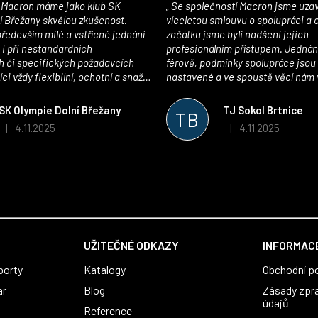
Se společností Macron jsme uzavřeli
í Břežany skvělou zkušenost.
víceletou smlouvu o spolupráci a
edevším milé a vstřícné jednání
začátku jsme byli nadšeni jejich
 I při nestandardních
profesionálním přístupem. Jednán
 či specifických požadavcích
férově, podmínky spolupráce jsou
ci vždy flexibilní, ochotní a snaží
nastavené a ve spoustě věcí nám 
pší řešení. Kvalita zboží je
maximálně vstříc. Oblečení i mater
 plně odpovídá potřebám
velmi kvalitní a příjemné na nošen
SK Olympie Dolní Břežany
TJ Sokol Brtnice
TB
klubu!
oceňujeme také vytvoření klubov
4.11.2025
4.11.2025
|
|
Hodnocení obchodu je 5 z 5 hvězdiček.
Hodnocení obchodu je
který je perfektně zpracovaný a 
usnadnil fungování. Spolupráci s
můžeme jen doporučit!
UŽITEČNÉ ODKAZY
INFORMACE
porty
Katalogy
Obchodní p
ar
Blog
Zásady zpr
údajů
Reference