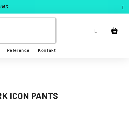
ING
Přihlášení
Nákup
košík
Reference
Kontakt
RK ICON PANTS