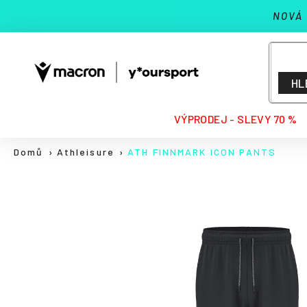
K
Přejít
NOVÁ
na
o
Zpět
Zpět
obsah
š
do
do
í
k
obchodu
obchodu
HL
HLEDAT
VÝPRODEJ - SLEVY 70 %
Domů
Athleisure
ATH FINNMARK ICON PANTS