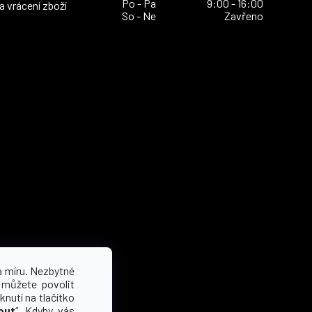
Po - Pa
9:00 - 16:00
 vrácení zboží
So - Ne
Zavřeno
a míru. Nezbytné
 můžete povolit
knutí na tlačítko
out
“. Kdyby vás