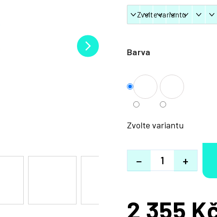
Barva
Zvolte variantu
−
+
2 355 K
Měrná