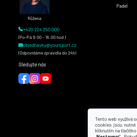
Padel
Růžena
+420 224 250 000
(Po-Pá 9:00 - 16:00 hod.)
objednavky@yoursport.cz
(Odpovídáme zpravidla do 24h)
Sledujte nás
Tento web využívá s
cookies jsou nutné
kliknutím na tlačítko 
„
Nastavení
“. Pokud