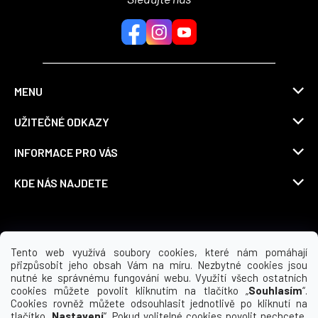
MENU
UŽITEČNÉ ODKAZY
INFORMACE PRO VÁS
KDE NÁS NAJDETE
Možnosti dopravy
Tento web využívá soubory cookies, které nám pomáhají
přizpůsobit jeho obsah Vám na míru. Nezbytné cookies jsou
nutné ke správnému fungování webu. Využití všech ostatních
cookies můžete povolit kliknutím na tlačítko „
Souhlasím
“.
Cookies rovněž můžete odsouhlasit jednotlivě po kliknutí na
tlačítko „
Nastavení
“. Pokud volitelné cookies povolit nechcete,