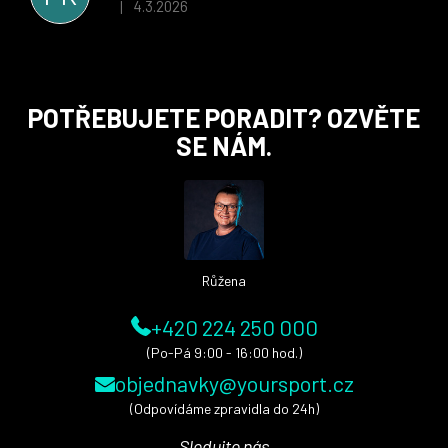
4.3.2026
|
Hodnocení obchodu je 5 z 5 hvězdiček.
Z
POTŘEBUJETE PORADIT? OZVĚTE
á
SE NÁM.
p
a
t
í
Růžena
+420 224 250 000
(Po-Pá 9:00 - 16:00 hod.)
objednavky@yoursport.cz
(Odpovídáme zpravidla do 24h)
Sledujte nás