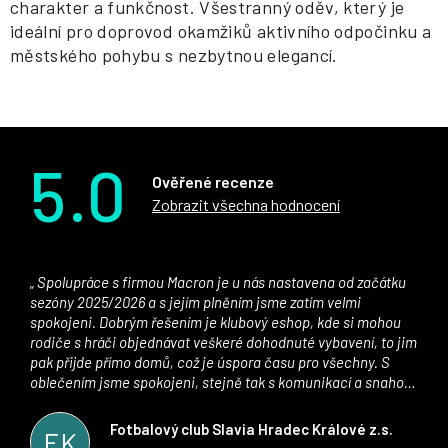
charakter a funkčnost. Všestranný oděv, který je
ideální pro doprovod okamžiků aktivního odpočinku a
městského pohybu s nezbytnou elegancí.
5.0
Ověřené recenze
Zobrazit všechna hodnocení
Spolupráce s firmou Macron je u nás nastavena od začátku
sezóny 2025/2026 a s jejím plněním jsme zatím velmi
spokojeni. Dobrým řešením je klubový eshop, kde si mohou
rodiče s hráči objednávat veškeré dohodnuté vybavení, to jim
pak přijde přímo domů, což je úspora času pro všechny. S
oblečením jsme spokojeni, stejně tak s komunikací a snahou
řešit všechny záležitosti velmi rychle a ke spokojenosti obou
stran. Věříme, že v tomto duchu bude spolupráce pokračovat
Fotbalový club Slavia Hradec Králové z.s.
FK
i nadále, nyní už začínáme řešit i první sady dresů ;)