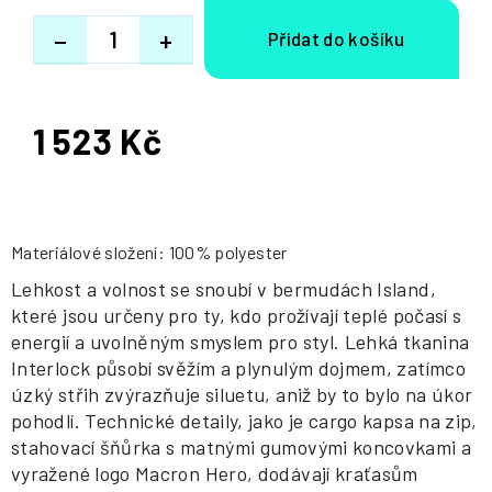
−
+
1 523 Kč
Měrná
cena:
Materiálové složení: 100% polyester
Lehkost a volnost se snoubí v bermudách Island,
které jsou určeny pro ty, kdo prožívají teplé počasí s
energií a uvolněným smyslem pro styl. Lehká tkanina
Interlock působí svěžím a plynulým dojmem, zatímco
úzký střih zvýrazňuje siluetu, aniž by to bylo na úkor
pohodlí. Technické detaily, jako je cargo kapsa na zip,
stahovací šňůrka s matnými gumovými koncovkami a
vyražené logo Macron Hero, dodávají kraťasům