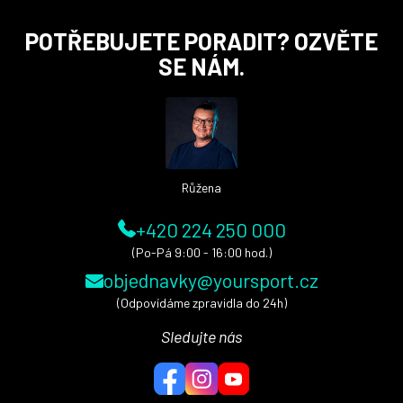
Z
POTŘEBUJETE PORADIT? OZVĚTE
á
SE NÁM.
p
a
t
í
Růžena
+420 224 250 000
(Po-Pá 9:00 - 16:00 hod.)
objednavky@yoursport.cz
(Odpovídáme zpravidla do 24h)
Sledujte nás