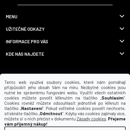
MENU
UŽITEČNÉ ODKAZY
INFORMACE PRO VÁS
KDE NÁS NAJDETE
Možnosti dopravy
Tento web využívá soubory cookies, které nám pomáhají
přizpůsobit jeho obsah Vám na míru. Nezbytné cookies jsou
nutné ke správnému fungování webu. Využití všech ostatních
cookies můžete povolit kliknutím na tlačítko „
Souhlasím
“.
Cookies rovněž můžete odsouhlasit jednotlivě po kliknutí na
tlačítko „
Nastavení
“. Pokud volitelné cookies povolit nechcete,
stiskněte tlačítko „
Odmítnout
“. Kdyby vás cookies zajímaly více,
můžete si o nich přečíst v dokumentu
Zásady cookies
.
Přejeme
vám příjemný nákup!