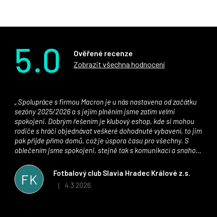
5.0
Ověřené recenze
Zobrazit všechna hodnocení
Spolupráce s firmou Macron je u nás nastavena od začátku
sezóny 2025/2026 a s jejím plněním jsme zatím velmi
spokojeni. Dobrým řešením je klubový eshop, kde si mohou
rodiče s hráči objednávat veškeré dohodnuté vybavení, to jim
pak přijde přímo domů, což je úspora času pro všechny. S
oblečením jsme spokojeni, stejně tak s komunikací a snahou
řešit všechny záležitosti velmi rychle a ke spokojenosti obou
stran. Věříme, že v tomto duchu bude spolupráce pokračovat
Fotbalový club Slavia Hradec Králové z.s.
FK
i nadále, nyní už začínáme řešit i první sady dresů ;)
4.3.2026
|
Hodnocení obchodu je 5 z 5 hvězdiček.