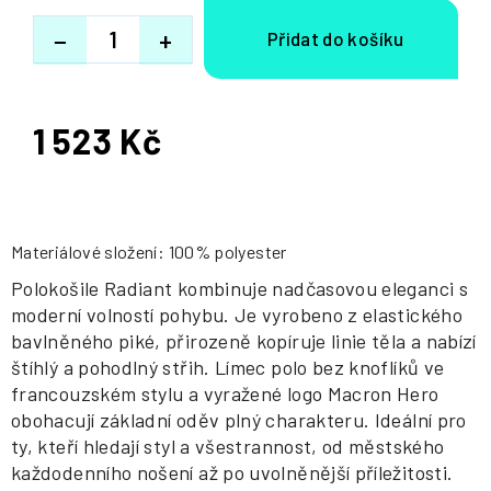
−
+
1 523 Kč
Měrná
cena:
Materiálové složení: 100% polyester
Polokošile Radiant kombinuje nadčasovou eleganci s
moderní volností pohybu. Je vyrobeno z elastického
bavlněného piké, přirozeně kopíruje linie těla a nabízí
štíhlý a pohodlný střih. Límec polo bez knoflíků ve
francouzském stylu a vyražené logo Macron Hero
obohacují základní oděv plný charakteru. Ideální pro
ty, kteří hledají styl a všestrannost, od městského
každodenního nošení až po uvolněnější příležitosti.