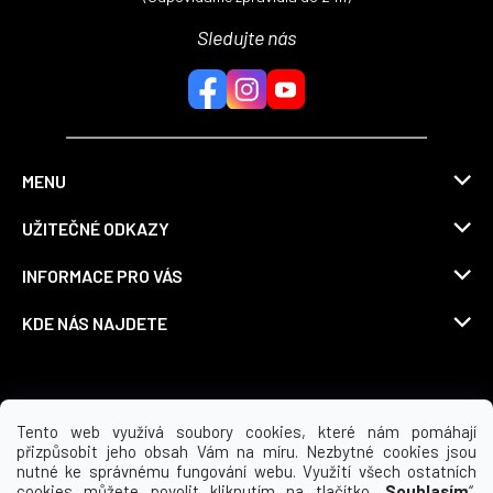
u
Sledujte nás
MENU
UŽITEČNÉ ODKAZY
INFORMACE PRO VÁS
KDE NÁS NAJDETE
Možnosti dopravy
Tento web využívá soubory cookies, které nám pomáhají
přizpůsobit jeho obsah Vám na míru. Nezbytné cookies jsou
nutné ke správnému fungování webu. Využití všech ostatních
cookies můžete povolit kliknutím na tlačítko „
Souhlasím
“.