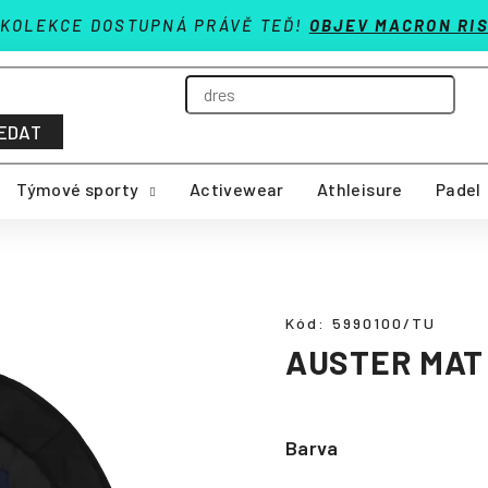
 KOLEKCE DOSTUPNÁ PRÁVĚ TEĎ!
OBJEV MACRON RIS
EDAT
Týmové sporty
Activewear
Athleisure
Padel
Kód:
5990100/TU
AUSTER MAT
Barva