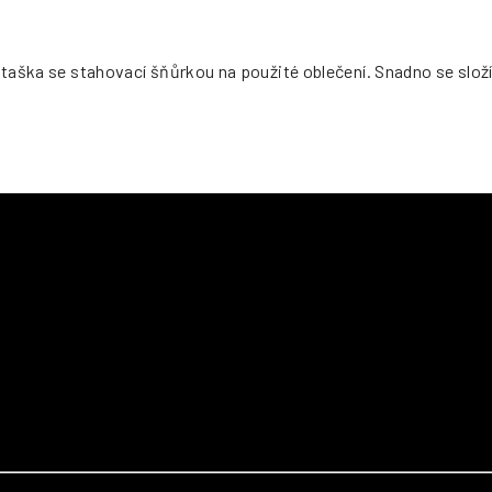
é taška se stahovací šňůrkou na použité oblečení. Snadno se slo