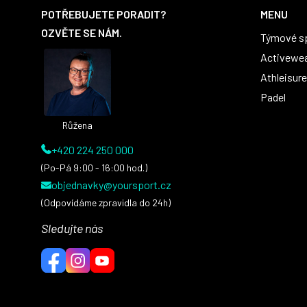
á
POTŘEBUJETE PORADIT?
MENU
p
OZVĚTE SE NÁM.
Týmové s
a
t
Activewe
í
Athleisure
Padel
Růžena
+420 224 250 000
(Po-Pá 9:00 - 16:00 hod.)
objednavky@yoursport.cz
(Odpovídáme zpravidla do 24h)
Sledujte nás