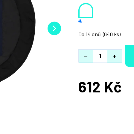
Do 14 dnů
(640 ks)
−
+
612 Kč
Měrná
cena: