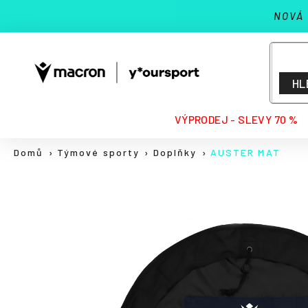
K
Přejít
NOVÁ
na
o
Zpět
Zpět
obsah
š
do
do
í
k
obchodu
obchodu
HL
HLEDAT
VÝPRODEJ - SLEVY 70 %
Domů
Týmové sporty
Doplňky
AUSTER MAT