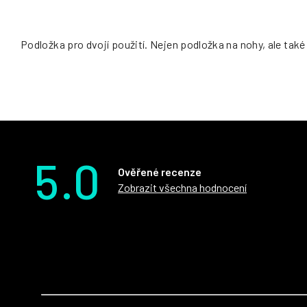
Podložka pro dvojí použití. Nejen podložka na nohy, ale tak
5.0
Ověřené recenze
Zobrazit všechna hodnocení
Z