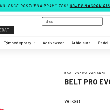
 KOLEKCE DOSTUPNÁ PRÁVĚ TEĎ!
OBJEV MACRON RIS
EDAT
Týmové sporty
Activewear
Athleisure
Padel
Kód:
Zvolte variantu
BELT PRO EV
Velikost