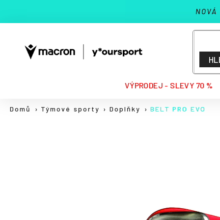
K
Přejít
NOVÁ
na
o
Zpět
Zpět
obsah
š
do
do
í
k
obchodu
obchodu
HL
HLEDAT
VÝPRODEJ - SLEVY 70 %
Domů
Týmové sporty
Doplňky
BELT PRO EVO