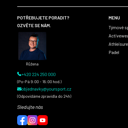
Z
á
POTŘEBUJETE PORADIT?
MENU
p
OZVĚTE SE NÁM.
Týmové s
a
t
Activewe
í
Athleisure
Padel
Růžena
+420 224 250 000
(Po-Pá 9:00 - 16:00 hod.)
objednavky@yoursport.cz
(Odpovídáme zpravidla do 24h)
Sledujte nás