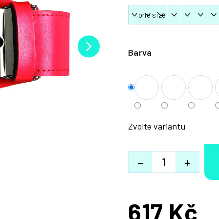
Barva
Zvolte variantu
−
+
617 Kč
Měrná