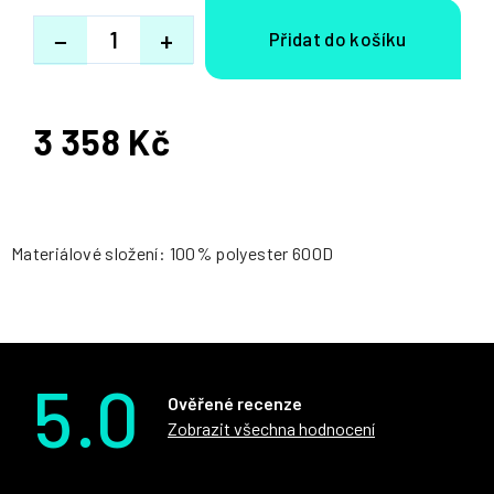
−
+
3 358 Kč
Měrná
cena:
Materiálové složení: 100% polyester 600D
5.0
Ověřené recenze
Zobrazit všechna hodnocení