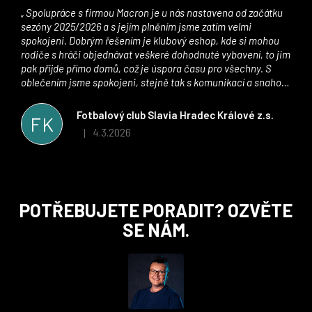
Spolupráce s firmou Macron je u nás nastavena od začátku
sezóny 2025/2026 a s jejím plněním jsme zatím velmi
spokojeni. Dobrým řešením je klubový eshop, kde si mohou
rodiče s hráči objednávat veškeré dohodnuté vybavení, to jim
pak přijde přímo domů, což je úspora času pro všechny. S
oblečením jsme spokojeni, stejně tak s komunikací a snahou
řešit všechny záležitosti velmi rychle a ke spokojenosti obou
stran. Věříme, že v tomto duchu bude spolupráce pokračovat
Fotbalový club Slavia Hradec Králové z.s.
FK
i nadále, nyní už začínáme řešit i první sady dresů ;)
4.3.2026
|
Hodnocení obchodu je 5 z 5 hvězdiček.
Z
POTŘEBUJETE PORADIT? OZVĚTE
á
SE NÁM.
p
a
t
í