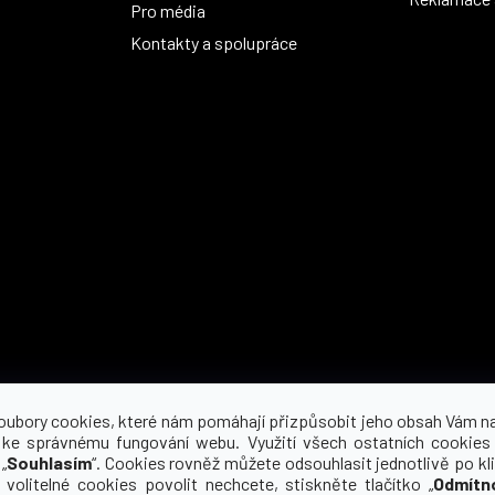
Pro média
Kontakty a spolupráce
Možnosti dopravy
oubory cookies, které nám pomáhají přizpůsobit jeho obsah Vám n
 ke správnému fungování webu. Využití všech ostatních cookies
„
Souhlasím
“. Cookies rovněž můžete odsouhlasit jednotlivě po kli
 volitelné cookies povolit nechcete, stiskněte tlačítko „
Odmítn