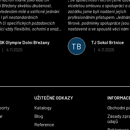
í Břežany skvělou zkušenost.
víceletou smlouvu o spolupráci a
edevším milé a vstřícné jednání
začátku jsme byli nadšeni jejich
 I při nestandardních
profesionálním přístupem. Jednán
 či specifických požadavcích
férově, podmínky spolupráce jsou
ci vždy flexibilní, ochotní a snaží
nastavené a ve spoustě věcí nám 
pší řešení. Kvalita zboží je
maximálně vstříc. Oblečení i mater
 plně odpovídá potřebám
velmi kvalitní a příjemné na nošen
SK Olympie Dolní Břežany
TJ Sokol Brtnice
TB
klubu!
oceňujeme také vytvoření klubov
4.11.2025
4.11.2025
|
|
Hodnocení obchodu je 5 z 5 hvězdiček.
Hodnocení obchodu je
který je perfektně zpracovaný a 
usnadnil fungování. Spolupráci s
můžeme jen doporučit!
UŽITEČNÉ ODKAZY
INFORMACE
porty
Katalogy
Obchodní p
ar
Blog
Zásady zpr
údajů
Reference
Reklamace a