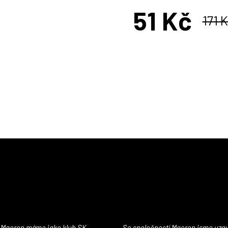
51 Kč
171 
Měrná
cena:
Se společností Macron jsme uzavřeli