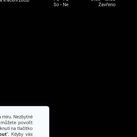
So - Ne
Zavřeno
a míru. Nezbytné
 můžete povolit
knutí na tlačítko
out
“. Kdyby vás