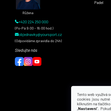
Padel
Růžena
+420 224 250 000
(Po-Pá 9:00 - 16:00 hod.)
objednavky@yoursport.cz
(Odpovídáme zpravidla do 24h)
Sledujte nás
Tento web využívá s
cookies jsou nutné
kliknutím na tlačítko 
„
Nastavení
“. Pokud