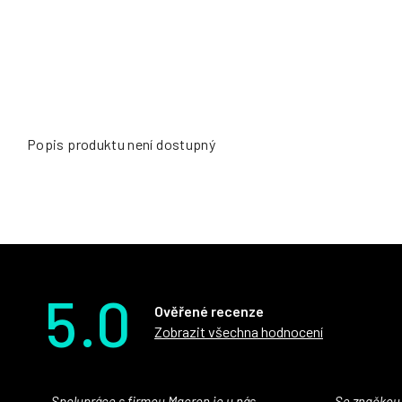
Popis produktu není dostupný
5.0
Ověřené recenze
Zobrazit všechna hodnocení
Spolupráce s firmou Macron je u nás
Se značkou Macron máme jako klub SK