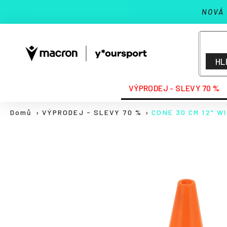
K
Přejít
NOVÁ
na
o
Zpět
Zpět
obsah
š
do
do
í
k
obchodu
obchodu
HL
HLEDAT
VÝPRODEJ - SLEVY 70 %
Domů
VÝPRODEJ - SLEVY 70 %
CONE 30 CM 12" W