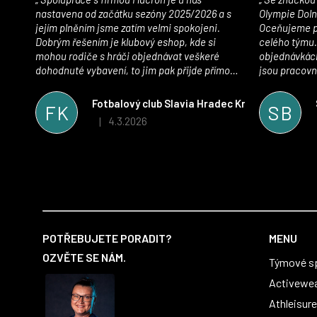
nastavena od začátku sezóny 2025/2026 a s
Olympie Doln
jejím plněním jsme zatím velmi spokojeni.
Oceňujeme př
Dobrým řešením je klubový eshop, kde si
celého týmu.
mohou rodiče s hráči objednávat veškeré
objednávkách
dohodnuté vybavení, to jim pak přijde přímo
jsou pracovní
domů, což je úspora času pro všechny. S
se najít nejle
oblečením jsme spokojeni, stejně tak s
vynikající a
Fotbalový club Slavia Hradec Králové z.s.
FK
SB
komunikací a snahou řešit všechny záležitosti
sportovního 
4.3.2026
|
Hodnocení obchodu je 5 z 5 hvězdiček.
velmi rychle a ke spokojenosti obou stran.
Věříme, že v tomto duchu bude spolupráce
pokračovat i nadále, nyní už začínáme řešit i
první sady dresů ;)
Z
á
POTŘEBUJETE PORADIT?
MENU
p
OZVĚTE SE NÁM.
Týmové s
a
t
Activewe
í
Athleisure