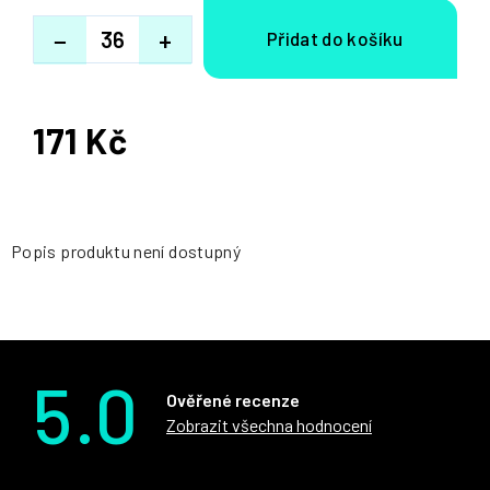
−
+
171 Kč
Měrná
cena:
Popis produktu není dostupný
5.0
Ověřené recenze
Zobrazit všechna hodnocení