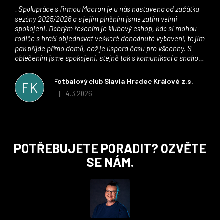
Spolupráce s firmou Macron je u nás nastavena od začátku
sezóny 2025/2026 a s jejím plněním jsme zatím velmi
spokojeni. Dobrým řešením je klubový eshop, kde si mohou
rodiče s hráči objednávat veškeré dohodnuté vybavení, to jim
pak přijde přímo domů, což je úspora času pro všechny. S
oblečením jsme spokojeni, stejně tak s komunikací a snahou
řešit všechny záležitosti velmi rychle a ke spokojenosti obou
stran. Věříme, že v tomto duchu bude spolupráce pokračovat
Fotbalový club Slavia Hradec Králové z.s.
FK
i nadále, nyní už začínáme řešit i první sady dresů ;)
4.3.2026
|
Hodnocení obchodu je 5 z 5 hvězdiček.
Z
POTŘEBUJETE PORADIT? OZVĚTE
á
SE NÁM.
p
a
t
í