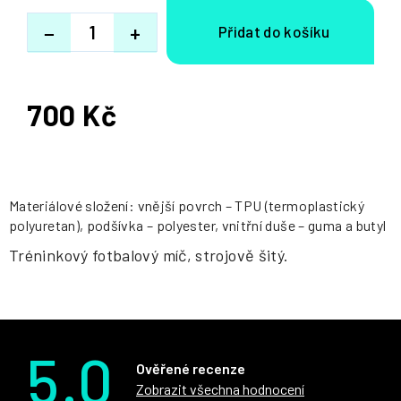
−
+
700 Kč
Měrná
cena:
Materiálové složení: vnější povrch – TPU (termoplastický
polyuretan), podšívka – polyester, vnitřní duše – guma a butyl
Tréninkový fotbalový míč, strojově šitý.
5.0
Ověřené recenze
Zobrazit všechna hodnocení