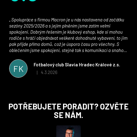
Spolupráce s firmou Macron je u nás nastavena od začátku
sezóny 2025/2026 a s jejím plněním jsme zatím velmi
spokojeni. Dobrým řešením je klubový eshop, kde si mohou
rodiče s hráči objednávat veškeré dohodnuté vybavení, to jim
pak přijde přímo domů, což je úspora času pro všechny. S
oblečením jsme spokojeni, stejně tak s komunikací a snahou
řešit všechny záležitosti velmi rychle a ke spokojenosti obou
stran. Věříme, že v tomto duchu bude spolupráce pokračovat
Fotbalový club Slavia Hradec Králové z.s.
FK
i nadále, nyní už začínáme řešit i první sady dresů ;)
4.3.2026
|
Hodnocení obchodu je 5 z 5 hvězdiček.
Z
POTŘEBUJETE PORADIT? OZVĚTE
á
SE NÁM.
p
a
t