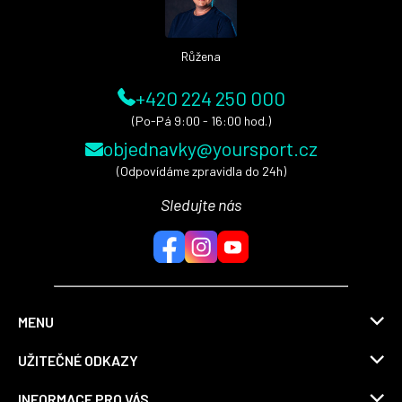
í
Růžena
+420 224 250 000
(Po-Pá 9:00 - 16:00 hod.)
objednavky@yoursport.cz
(Odpovídáme zpravidla do 24h)
Sledujte nás
MENU
UŽITEČNÉ ODKAZY
INFORMACE PRO VÁS