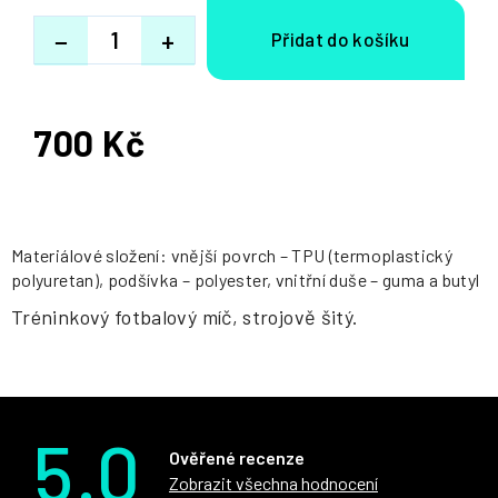
−
+
700 Kč
Měrná
cena:
Materiálové složení: vnější povrch – TPU (termoplastický
polyuretan), podšívka – polyester, vnitřní duše – guma a butyl
Tréninkový fotbalový míč, strojově šitý.
5.0
Ověřené recenze
Zobrazit všechna hodnocení