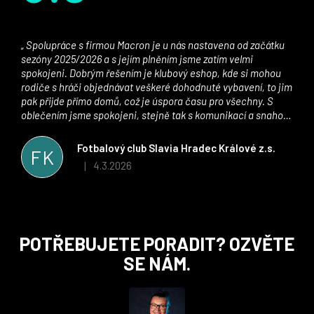
Spolupráce s firmou Macron je u nás nastavena od začátku
sezóny 2025/2026 a s jejím plněním jsme zatím velmi
spokojeni. Dobrým řešením je klubový eshop, kde si mohou
rodiče s hráči objednávat veškeré dohodnuté vybavení, to jim
pak přijde přímo domů, což je úspora času pro všechny. S
oblečením jsme spokojeni, stejně tak s komunikací a snahou
řešit všechny záležitosti velmi rychle a ke spokojenosti obou
stran. Věříme, že v tomto duchu bude spolupráce pokračovat
Fotbalový club Slavia Hradec Králové z.s.
FK
i nadále, nyní už začínáme řešit i první sady dresů ;)
4.3.2026
|
Hodnocení obchodu je 5 z 5 hvězdiček.
Z
POTŘEBUJETE PORADIT? OZVĚTE
á
SE NÁM.
p
a
t