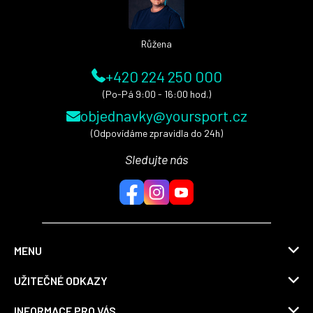
í
Růžena
+420 224 250 000
(Po-Pá 9:00 - 16:00 hod.)
objednavky@yoursport.cz
(Odpovídáme zpravidla do 24h)
Sledujte nás
MENU
UŽITEČNÉ ODKAZY
INFORMACE PRO VÁS