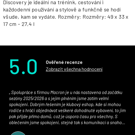
Discovery je ideální na trénink, cestování i
každodenní používání a stylově a funkčně se hodí
všude, kam se vydáte. Rozměry: Rozměry: 49 x 33 x
17 cm - 27,4 l
5.0
Ověřené recenze
Zobrazit všechna hodnocení
Spolupráce s firmou Macron je u nás nastavena od začátku
sezóny 2025/2026 a s jejím plněním jsme zatím velmi
spokojeni. Dobrým řešením je klubový eshop, kde si mohou
rodiče s hráči objednávat veškeré dohodnuté vybavení, to jim
pak přijde přímo domů, což je úspora času pro všechny. S
oblečením jsme spokojeni, stejně tak s komunikací a snahou
řešit všechny záležitosti velmi rychle a ke spokojenosti obou
stran. Věříme, že v tomto duchu bude spolupráce pokračovat