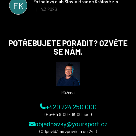
Fotbalový club Slavia Hradec Králové z.s.
FK
i nadále, nyní už začínáme řešit i první sady dresů ;)
4.3.2026
|
Hodnocení obchodu je 5 z 5 hvězdiček.
Z
POTŘEBUJETE PORADIT? OZVĚTE
á
SE NÁM.
p
a
t
í
Růžena
+420 224 250 000
(Po-Pá 9:00 - 16:00 hod.)
objednavky@yoursport.cz
(Odpovídáme zpravidla do 24h)