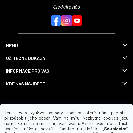
Sledujte nás
MENU
UŽITEČNÉ ODKAZY
INFORMACE PRO VÁS
KDE NÁS NAJDETE
Možnosti dopravy
Tento web využívá soubory cookies, které nám pomáhají
přizpůsobit jeho obsah Vám na míru. Nezbytné cookies jsou
nutné ke správnému fungování webu. Využití všech ostatních
cookies můžete povolit kliknutím na tlačítko „
Souhlasím
“.