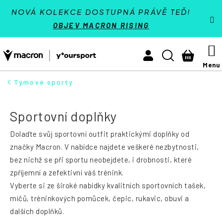
K
Přejít
VÝPRODEJ - SLEVY 70 %
o
NOVÁ KOLEKCE DOSTUPNÁ PRÁVĚ TEĎ!
na
š
Zpět
Zpět
OBJEV MACRON RISING
í
obsah
Týmové sporty
k
M
Hledat
Nákupn
Activewear
košík
Athleisure
Týmové sporty
HLEDAT
Padel
Sportovní doplňky
Reference
Dolaďte svůj sportovní outfit praktickými doplňky od
Kontakt
značky Macron. V nabídce najdete veškeré nezbytnosti,
bez nichž se při sportu neobejdete, i drobnosti, které
Přihlásit se
zpříjemní a zefektivní váš trénink.
Vyberte si ze široké nabídky kvalitních sportovních tašek,
+420 224 250 000
(Po-Pá 9:00 - 16:30 hod.)
míčů, tréninkových pomůcek, čepic, rukavic, obuvi a
dalších doplňků.
Měna
(CZK)