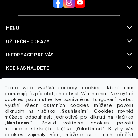
MENU
UŽITEČNÉ ODKAZY
INFORMACE PRO VÁS
KDE NÁS NAJDETE
Tento web využívá soubory cookies, které nám
pomáhají přizpůsobit jeho obsah Vám na míru. Nezbytné
Možnosti dopravy
cookies jsou nutné ke správnému fungování webu.
Využití všech ostatních cookies můžete povolit
kliknutím na tlačítko „
“. Cookies rovněž
Souhlasím
můžete odsouhlasit jednotlivě po kliknutí na tlačítko
„
“. Pokud volitelné cookies povolit
Nastavení
nechcete, stiskněte tlačítko „
“. Kdyby vás
Odmítnout
cookies zajímaly více, můžete si o nich přečíst