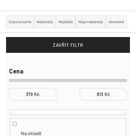
Přihlášení
Ř
a
Doporučujeme
Nejlevnější
Nejdražší
Nejprodávanější
Abecedně
z
e
n
í
p
ZAVŘÍT FILTR
r
o
d
u
k
Cena
t
ů
379
Kč
813
Kč
Na skladě