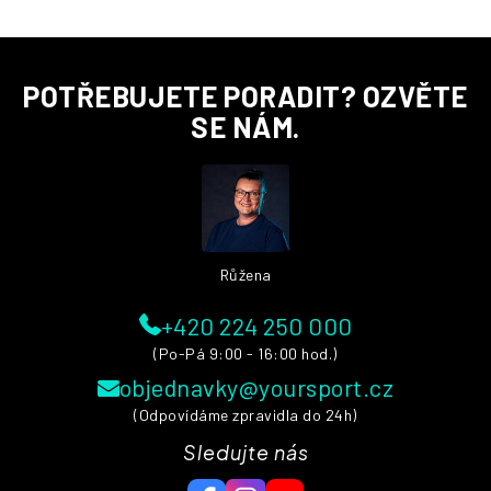
Z
POTŘEBUJETE PORADIT? OZVĚTE
á
p
SE NÁM.
a
t
í
Růžena
+420 224 250 000
(Po-Pá 9:00 - 16:00 hod.)
objednavky@yoursport.cz
(Odpovídáme zpravidla do 24h)
Sledujte nás