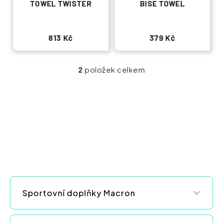
TOWEL TWISTER
BISE TOWEL
813 Kč
379 Kč
položek celkem
2
O
v
l
á
d
a
c
í
p
r
v
Sportovní doplňky Macron
k
y
v