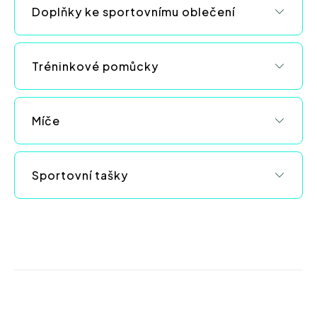
ý
Doplňky ke sportovnímu oblečení
p
i
s
Tréninkové pomůcky
u
Míče
Sportovní tašky