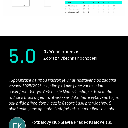
5.0
Ověřené recenze
Zobrazit všechna hodnocení
Spolupráce s firmou Macron je u nás nastavena od začátku
sezóny 2025/2026 a s jejím plněním jsme zatím velmi
spokojeni. Dobrým řešením je klubový eshop, kde si mohou
rodiče s hráči objednávat veškeré dohodnuté vybavení, to jim
pak přijde přímo domů, což je úspora času pro všechny. S
oblečením jsme spokojeni, stejně tak s komunikací a snahou
řešit všechny záležitosti velmi rychle a ke spokojenosti obou
stran. Věříme, že v tomto duchu bude spolupráce pokračovat
Fotbalový club Slavia Hradec Králové z.s.
FK
i nadále, nyní už začínáme řešit i první sady dresů ;)