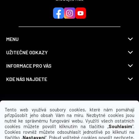
MENU
UŽITEČNÉ ODKAZY
INFORMACE PRO VÁS
KDE NÁS NAJDETE
Možnosti dopravy
Tento web využívá soubory cookies, které nám pomáhají
přizpůsobit jeho obsah Vám na míru. Nezbytné cookies jsou
nutné ke správnému fungování webu. Využití všech ostatních
cookies můžete povolit kliknutím na tlačítko „
Souhlasím
“.
Cookies rovněž můžete odsouhlasit jednotlivě po kliknutí na
tlačítko „
Nastavení
“. Pokud volitelné cookies povolit nechcete,