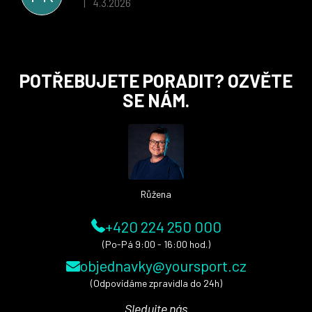
4.3.2026
|
Hodnocení obchodu je 5 z 5 hvězdiček.
Z
POTŘEBUJETE PORADIT? OZVĚTE
á
SE NÁM.
p
a
t
í
Růžena
+420 224 250 000
(Po-Pá 9:00 - 16:00 hod.)
objednavky@yoursport.cz
(Odpovídáme zpravidla do 24h)
Sledujte nás