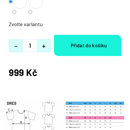
Zvolte variantu
−
+
999 Kč
Měrná
cena: