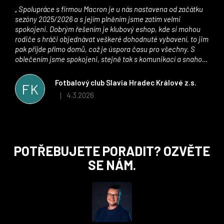
Spolupráce s firmou Macron je u nás nastavena od začátku
sezóny 2025/2026 a s jejím plněním jsme zatím velmi
spokojeni. Dobrým řešením je klubový eshop, kde si mohou
rodiče s hráči objednávat veškeré dohodnuté vybavení, to jim
pak přijde přímo domů, což je úspora času pro všechny. S
oblečením jsme spokojeni, stejně tak s komunikací a snahou
řešit všechny záležitosti velmi rychle a ke spokojenosti obou
stran. Věříme, že v tomto duchu bude spolupráce pokračovat
Fotbalový club Slavia Hradec Králové z.s.
FK
i nadále, nyní už začínáme řešit i první sady dresů ;)
4.3.2026
|
Hodnocení obchodu je 5 z 5 hvězdiček.
Z
POTŘEBUJETE PORADIT? OZVĚTE
á
SE NÁM.
p
a
t
í