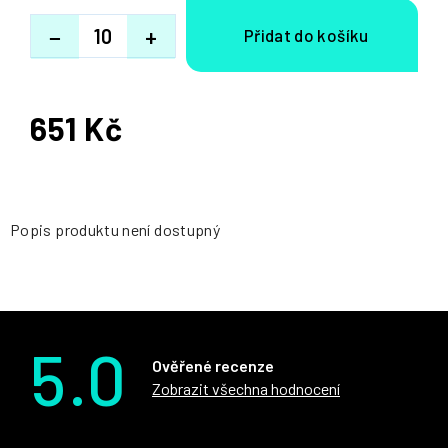
−
+
651 Kč
Měrná
cena:
Popis produktu není dostupný
5.0
Ověřené recenze
Zobrazit všechna hodnocení