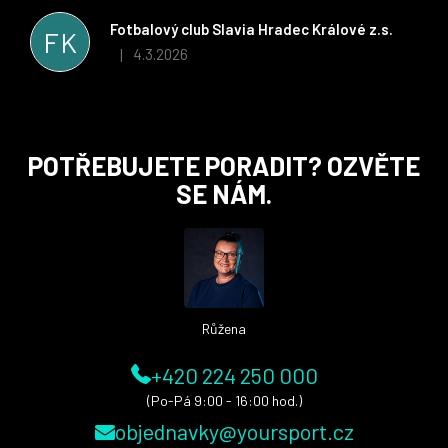
řešit všechny záležitosti velmi rychle a ke spokojenosti obou
stran. Věříme, že v tomto duchu bude spolupráce pokračovat
Fotbalový club Slavia Hradec Králové z.s.
FK
i nadále, nyní už začínáme řešit i první sady dresů ;)
4.3.2026
|
Hodnocení obchodu je 5 z 5 hvězdiček.
Z
POTŘEBUJETE PORADIT? OZVĚTE
á
SE NÁM.
p
a
t
í
Růžena
+420 224 250 000
(Po-Pá 9:00 - 16:00 hod.)
objednavky@yoursport.cz