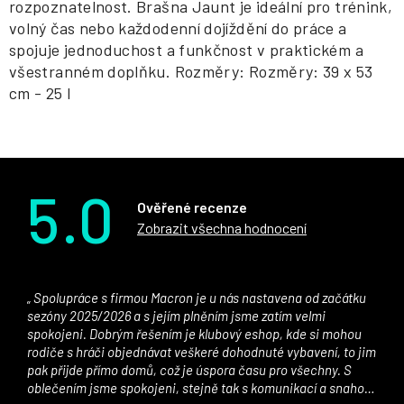
rozpoznatelnost. Brašna Jaunt je ideální pro trénink,
volný čas nebo každodenní dojíždění do práce a
spojuje jednoduchost a funkčnost v praktickém a
všestranném doplňku. Rozměry: Rozměry: 39 x 53
cm - 25 l
5.0
Ověřené recenze
Zobrazit všechna hodnocení
Spolupráce s firmou Macron je u nás nastavena od začátku
sezóny 2025/2026 a s jejím plněním jsme zatím velmi
spokojeni. Dobrým řešením je klubový eshop, kde si mohou
rodiče s hráči objednávat veškeré dohodnuté vybavení, to jim
pak přijde přímo domů, což je úspora času pro všechny. S
oblečením jsme spokojeni, stejně tak s komunikací a snahou