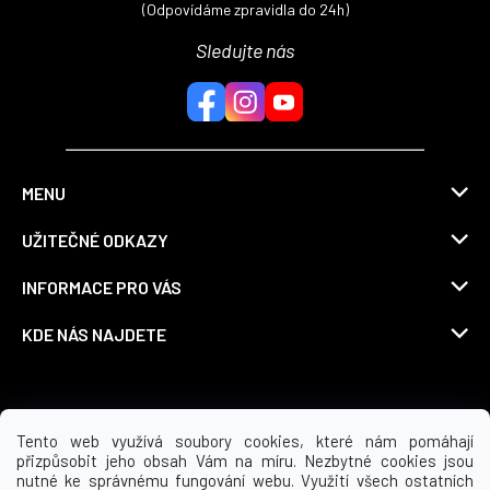
(Odpovídáme zpravidla do 24h)
Sledujte nás
MENU
UŽITEČNÉ ODKAZY
INFORMACE PRO VÁS
KDE NÁS NAJDETE
Možnosti dopravy
Tento web využívá soubory cookies, které nám pomáhají
přizpůsobit jeho obsah Vám na míru. Nezbytné cookies jsou
nutné ke správnému fungování webu. Využití všech ostatních