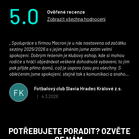
5.0
Ověřené recenze
Zobrazit všechna hodnocení
Spolupráce s firmou Macron je u nás nastavena od začátku
sezóny 2025/2026 a s jejím plněním jsme zatím velmi
spokojeni. Dobrým řešením je klubový eshop, kde si mohou
rodiče s hráči objednávat veškeré dohodnuté vybavení, to jim
pak přijde přímo domů, což je úspora času pro všechny. S
oblečením jsme spokojeni, stejně tak s komunikací a snahou
řešit všechny záležitosti velmi rychle a ke spokojenosti obou
stran. Věříme, že v tomto duchu bude spolupráce pokračovat
Fotbalový club Slavia Hradec Králové z.s.
FK
i nadále, nyní už začínáme řešit i první sady dresů ;)
4.3.2026
|
Hodnocení obchodu je 5 z 5 hvězdiček.
Z
POTŘEBUJETE PORADIT? OZVĚTE
á