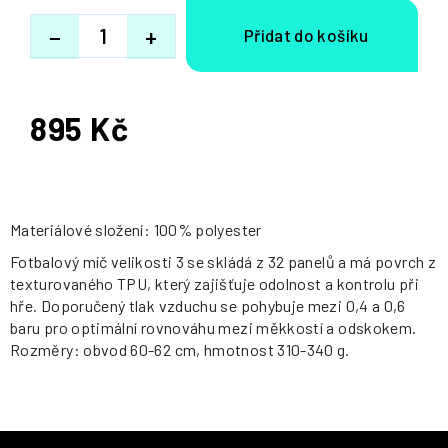
−
+
895 Kč
Měrná
cena:
Materiálové složení: 100% polyester
Fotbalový míč velikosti 3 se skládá z 32 panelů a má povrch z
texturovaného TPU, který zajišťuje odolnost a kontrolu při
hře. Doporučený tlak vzduchu se pohybuje mezi 0,4 a 0,6
baru pro optimální rovnováhu mezi měkkostí a odskokem.
Rozměry: obvod 60-62 cm, hmotnost 310-340 g.