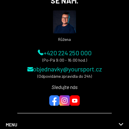
SE NÁM.
p
a
t
í
Růžena
+420 224 250 000
(Po-Pá 9:00 - 16:00 hod.)
objednavky@yoursport.cz
(Odpovídáme zpravidla do 24h)
Sledujte nás
MENU