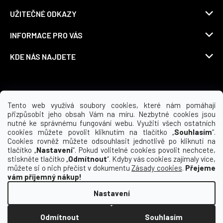
UŽITEČNÉ ODKAZY
INFORMACE PRO VÁS
KDE NÁS NAJDETE
Možnosti dopravy
Tento web využívá soubory cookies, které nám pomáhají
přizpůsobit jeho obsah Vám na míru. Nezbytné cookies jsou
nutné ke správnému fungování webu. Využití všech ostatních
cookies můžete povolit kliknutím na tlačítko „
Souhlasím
“.
Cookies rovněž můžete odsouhlasit jednotlivě po kliknutí na
tlačítko „
Nastavení
“. Pokud volitelné cookies povolit nechcete,
stiskněte tlačítko „
Odmítnout
“. Kdyby vás cookies zajímaly více,
můžete si o nich přečíst v dokumentu
Zásady cookies
.
Přejeme
vám příjemný nákup!
Nastavení
Vytvořil Shoptet
Odmítnout
Souhlasím
Copyright 2026
Macron | yoursport CZ
. Všechna