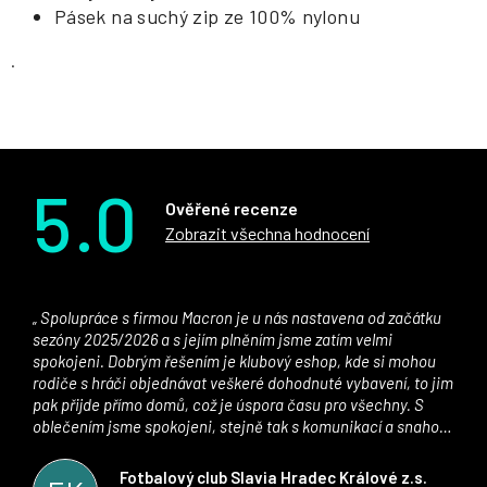
Pásek na suchý zip ze 100% nylonu
.
5.0
Ověřené recenze
Zobrazit všechna hodnocení
Spolupráce s firmou Macron je u nás nastavena od začátku
sezóny 2025/2026 a s jejím plněním jsme zatím velmi
spokojeni. Dobrým řešením je klubový eshop, kde si mohou
rodiče s hráči objednávat veškeré dohodnuté vybavení, to jim
pak přijde přímo domů, což je úspora času pro všechny. S
oblečením jsme spokojeni, stejně tak s komunikací a snahou
řešit všechny záležitosti velmi rychle a ke spokojenosti obou
stran. Věříme, že v tomto duchu bude spolupráce pokračovat
Fotbalový club Slavia Hradec Králové z.s.