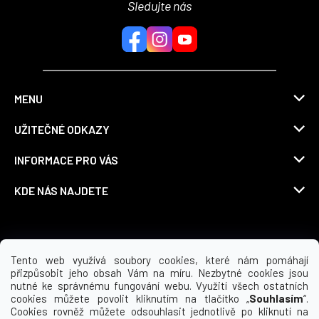
Sledujte nás
MENU
UŽITEČNÉ ODKAZY
INFORMACE PRO VÁS
KDE NÁS NAJDETE
Možnosti dopravy
Tento web využívá soubory cookies, které nám pomáhají
přizpůsobit jeho obsah Vám na míru. Nezbytné cookies jsou
nutné ke správnému fungování webu. Využití všech ostatních
cookies můžete povolit kliknutím na tlačítko „
Souhlasím
“.
Cookies rovněž můžete odsouhlasit jednotlivě po kliknutí na