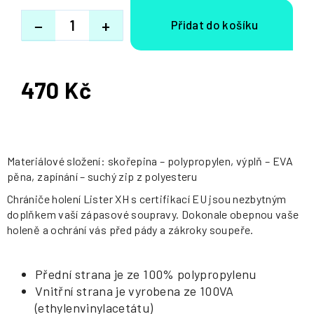
−
+
470 Kč
Měrná
cena:
Materiálové složení: skořepina – polypropylen, výplň – EVA
pěna, zapínání – suchý zip z polyesteru
Chrániče holení Lister XH s certifikací EU jsou nezbytným
doplňkem vaší zápasové soupravy. Dokonale obepnou vaše
holeně a ochrání vás před pády a zákroky soupeře.
Přední strana je ze 100% polypropylenu
Vnitřní strana je vyrobena ze 100VA
(ethylenvinylacetátu)