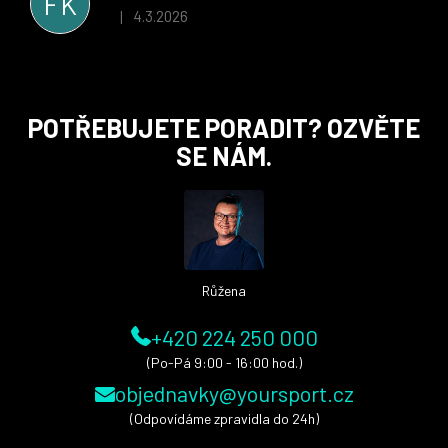
FK
i nadále, nyní už začínáme řešit i první sady dresů ;)
4.3.2026
|
Hodnocení obchodu je 5 z 5 hvězdiček.
Z
POTŘEBUJETE PORADIT? OZVĚTE
á
SE NÁM.
p
a
t
í
Růžena
+420 224 250 000
(Po-Pá 9:00 - 16:00 hod.)
objednavky@yoursport.cz
(Odpovídáme zpravidla do 24h)