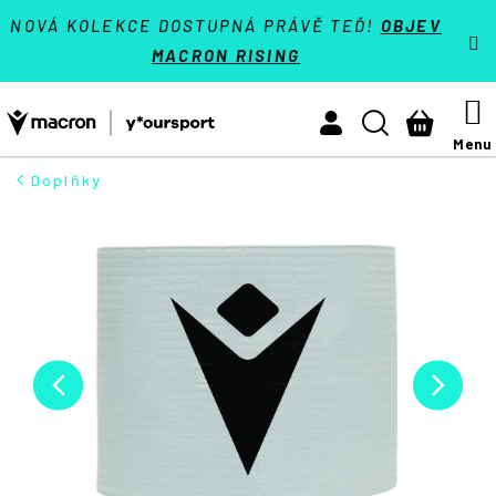
K
Přejít
VÝPRODEJ - SLEVY 70 %
NOVÁ KOLEKCE DOSTUPNÁ PRÁVĚ TEĎ!
OBJEV
na
o
MACRON RISING
Zpět
Zpět
obsah
š
Týmové sporty
í
M
Hledat
Nákupn
Activewear
k
košík
Athleisure
Doplňky
HLEDAT
Padel
Reference
Kontakt
Přihlásit se
+420 224 250 000
(Po-Pá 9:00 - 16:30 hod.)
Měna
(CZK)