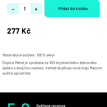
−
+
277 Kč
Měrná
cena:
Materiálové složení: 100% akryl
Čepice Metel je vyrobena ze 100 krystalického žebrového
úpletu s dvojitou vazbou. Vzhled doplňuje nové logo Macron
vyšité uprostřed.
Ověřené recenze