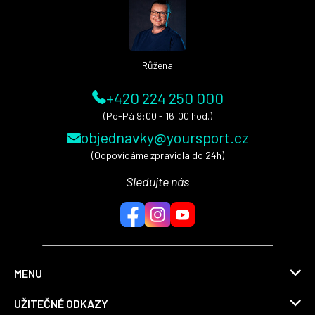
t
í
Růžena
+420 224 250 000
(Po-Pá 9:00 - 16:00 hod.)
objednavky@yoursport.cz
(Odpovídáme zpravidla do 24h)
Sledujte nás
MENU
UŽITEČNÉ ODKAZY