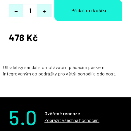
−
+
478 Kč
Měrná
cena:
Ultralehký sandál s omotávacím plácacím páskem
integrovaným do podrážky pro větší pohodlí a odolnost.
5.0
Ověřené recenze
Zobrazit všechna hodnocení