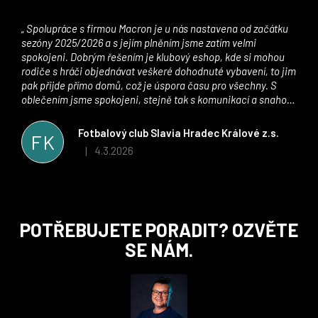
Spolupráce s firmou Macron je u nás nastavena od začátku
sezóny 2025/2026 a s jejím plněním jsme zatím velmi
spokojeni. Dobrým řešením je klubový eshop, kde si mohou
rodiče s hráči objednávat veškeré dohodnuté vybavení, to jim
pak přijde přímo domů, což je úspora času pro všechny. S
oblečením jsme spokojeni, stejně tak s komunikací a snahou
řešit všechny záležitosti velmi rychle a ke spokojenosti obou
stran. Věříme, že v tomto duchu bude spolupráce pokračovat
Fotbalový club Slavia Hradec Králové z.s.
FK
i nadále, nyní už začínáme řešit i první sady dresů ;)
4.3.2026
|
Hodnocení obchodu je 5 z 5 hvězdiček.
Z
POTŘEBUJETE PORADIT? OZVĚTE
á
SE NÁM.
p
a
t
í