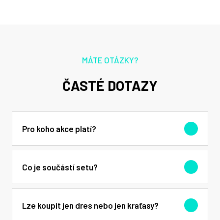
MÁTE OTÁZKY?
ČASTÉ DOTAZY
Pro koho akce platí?
Akce je určena pouze pro nové zákazníky (kluby), kteří
Co je součástí setu?
s námi ještě nespolupracovali. Platí do 31. 12. 2026.
Set obsahuje sublimační dres a sublimační kraťasy v
Lze koupit jen dres nebo jen kraťasy?
jedné barevné variantě. Lze přidat logo klubu a logo 1
sponzora.