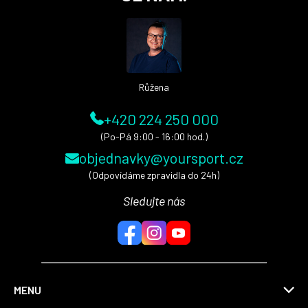
p
a
t
í
Růžena
+420 224 250 000
(Po-Pá 9:00 - 16:00 hod.)
objednavky@yoursport.cz
(Odpovídáme zpravidla do 24h)
Sledujte nás
MENU