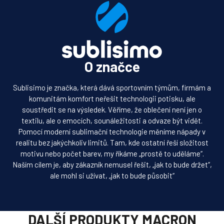
O značce
Sublisimo je značka, která dává sportovním týmům, firmám a
komunitám komfort neřešit technologii potisku, ale
soustředit se na výsledek. Věříme, že oblečení není jen o
textilu, ale o emocích, sounáležitosti a odvaze být vidět.
Pomocí moderní sublimační technologie měníme nápady v
realitu bez jakýchkoliv limitů. Tam, kde ostatní řeší složitost
motivu nebo počet barev, my říkáme „prostě to uděláme“.
Naším cílem je, aby zákazník nemusel řešit, „jak to bude držet“,
ale mohl si užívat, „jak to bude působit“
DALŠÍ PRODUKTY MACRON