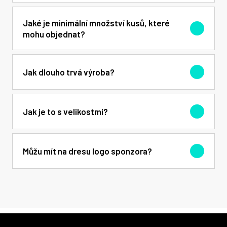
Dres nebo kraťasy lze zakoupit i samostatně,
Jaké je minimální množství kusů, které
zároveň lze libovolně volit barevné kombinace setu.
mohu objednat?
Minimální množství jedné objednávky je 15 ks.
Jak dlouho trvá výroba?
Zboží vám dodáme do 6 týdnů od objednávky.
Jak je to s velikostmi?
Velikostní tabulku naleznete
zde
.
Můžu mít na dresu logo sponzora?
Ano. V ceně setu je logo klubu a logo 1 sponzora.