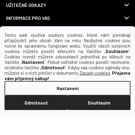
UŽITEČNÉ ODKAZY
INFORMACE PRO VÁS
KDE NÁS NAJDETE
Tento web využívá soubory cookies, které nám pomáhají
přizpůsobit jeho obsah Vám na míru. Nezbytné cookies jsou
nutné ke správnému fungování webu. Využití všech ostatních
cookies můžete povolit kliknutím na tlačítko „
Souhlasím
“.
Cookies rovněž můžete odsouhlasit jednotlivě po kliknutí na
Možnosti dopravy
tlačítko „
Nastavení
“. Pokud volitelné cookies povolit nechcete,
stiskněte tlačítko „
Odmítnout
“. Kdyby vás cookies zajímaly více,
můžete si o nich přečíst v dokumentu
Zásady cookies
.
Přejeme
vám příjemný nákup!
Nastavení
Odmítnout
Souhlasím
Vytvořil Shoptet
Copyright 2026
Macron | yoursport CZ
. Všechna