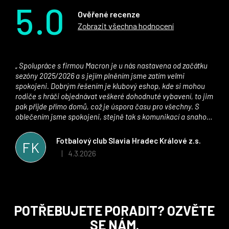
5.0
Ověřené recenze
Zobrazit všechna hodnocení
Spolupráce s firmou Macron je u nás nastavena od začátku
sezóny 2025/2026 a s jejím plněním jsme zatím velmi
spokojeni. Dobrým řešením je klubový eshop, kde si mohou
rodiče s hráči objednávat veškeré dohodnuté vybavení, to jim
pak přijde přímo domů, což je úspora času pro všechny. S
oblečením jsme spokojeni, stejně tak s komunikací a snahou
řešit všechny záležitosti velmi rychle a ke spokojenosti obou
stran. Věříme, že v tomto duchu bude spolupráce pokračovat
Fotbalový club Slavia Hradec Králové z.s.
FK
i nadále, nyní už začínáme řešit i první sady dresů ;)
4.3.2026
|
Hodnocení obchodu je 5 z 5 hvězdiček.
Z
POTŘEBUJETE PORADIT? OZVĚTE
á
SE NÁM.