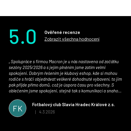
5.0
Ověřené recenze
Zobrazit všechna hodnocení
Spolupráce s firmou Macron je u nás nastavena od začátku
sezóny 2025/2026 a s jejím plněním jsme zatím velmi
spokojeni. Dobrým řešením je klubový eshop, kde si mohou
rodiče s hráči objednávat veškeré dohodnuté vybavení, to jim
pak přijde přímo domů, což je úspora času pro všechny. S
oblečením jsme spokojeni, stejně tak s komunikací a snahou
řešit všechny záležitosti velmi rychle a ke spokojenosti obou
stran. Věříme, že v tomto duchu bude spolupráce pokračovat
Fotbalový club Slavia Hradec Králové z.s.
FK
i nadále, nyní už začínáme řešit i první sady dresů ;)
4.3.2026
|
Hodnocení obchodu je 5 z 5 hvězdiček.