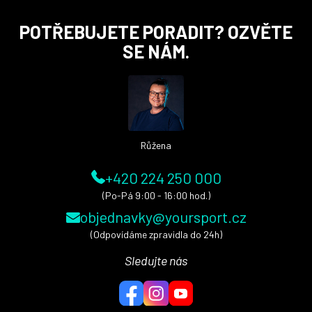
Z
POTŘEBUJETE PORADIT? OZVĚTE
á
SE NÁM.
p
a
t
í
Růžena
+420 224 250 000
(Po-Pá 9:00 - 16:00 hod.)
objednavky@yoursport.cz
(Odpovídáme zpravidla do 24h)
Sledujte nás