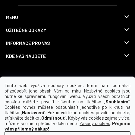
MENU
UŽITEČNÉ ODKAZY
INFORMACE PRO VÁS
KDE NÁS NAJDETE
Možnosti dopravy
Tento web využívá soubory cookies, které nám pomáhají
přizpůsobit jeho obsah Vám na míru. Nezbytné cookies jsou
nutné ke správnému fungování webu. Využití všech ostatních
cookies můžete povolit kliknutím na tlačítko „
Souhlasím
“.
Cookies rovněž můžete odsouhlasit jednotlivě po kliknutí na
tlačítko „
Nastavení
“. Pokud volitelné cookies povolit nechcete,
stiskněte tlačítko „
Odmítnout
“. Kdyby vás cookies zajímaly více,
můžete si o nich přečíst v dokumentu
Zásady cookies
.
Přejeme
vám příjemný nákup!