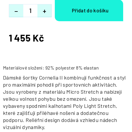
−
+
1 455 Kč
Měrná
cena:
Materiálové složení: 92% polyester 8% elastan
Dámské šortky Cornelia II kombinují funkčnost a styl
pro maximální pohodlí při sportovních aktivitách.
Jsou vyrobeny z materiálu Micro Stretch a nabízejí
velkou volnost pohybu bez omezení. Jsou také
vybaveny spodními kalhotami Poly Light Stretch,
které zajišťují přiléhavé nošení a dodatečnou
podporu. Reliéfní design dodává vzhledu nádech
vizuální dynamiky.