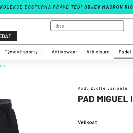
 KOLEKCE DOSTUPNÁ PRÁVĚ TEĎ!
OBJEV MACRON RIS
EDAT
Týmové sporty
Activewear
Athleisure
Padel
RTS
Kód:
Zvolte variantu
PAD MIGUEL 
Velikost