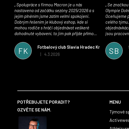
Spolupráce s firmou Macron je u nás
Se značkou Macron máme jako klub SK
nastavena od začátku sezóny 2025/2026 a s
Olympie Doln
jejím plněním jsme zatím velmi spokojeni.
Oceňujeme př
Dobrým řešením je klubový eshop, kde si
celého týmu.
mohou rodiče s hráči objednávat veškeré
objednávkách
dohodnuté vybavení, to jim pak přijde přímo
jsou pracovní
domů, což je úspora času pro všechny. S
se najít nejle
oblečením jsme spokojeni, stejně tak s
vynikající a
Fotbalový club Slavia Hradec Králové z.s.
FK
SB
komunikací a snahou řešit všechny záležitosti
sportovního 
4.3.2026
|
Hodnocení obchodu je 5 z 5 hvězdiček.
velmi rychle a ke spokojenosti obou stran.
Věříme, že v tomto duchu bude spolupráce
pokračovat i nadále, nyní už začínáme řešit i
první sady dresů ;)
Z
á
POTŘEBUJETE PORADIT?
MENU
p
OZVĚTE SE NÁM.
Týmové s
a
t
Activewe
í
Athleisure