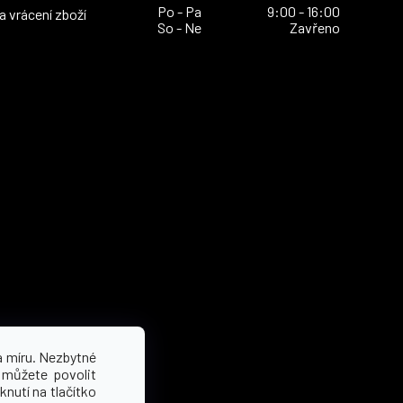
Po - Pa
9:00 - 16:00
 vrácení zboží
So - Ne
Zavřeno
a míru. Nezbytné
 můžete povolit
knutí na tlačítko