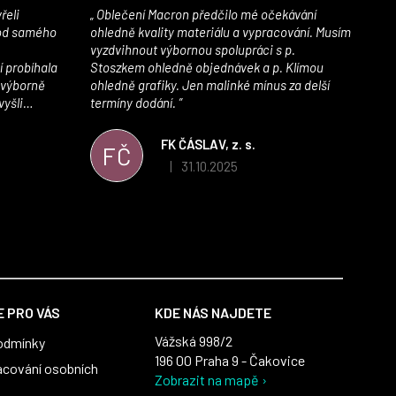
Oblečení Macron předčilo mé očekávání
 od samého
ohledně kvality materiálu a vypracování. Musím
vyzdvihnout výbornou spolupráci s p.
í probíhala
Stoszkem ohledně objednávek a p. Klímou
 výborně
ohledně grafiky. Jen malinké mínus za delší
vyšli
termíny dodání.
iály jsou
í. Velmi
FK ČÁSLAV, z. s.
FČ
ého e-shopu,
31.10.2025
|
 5 z 5 hvězdiček.
Hodnocení obchodu je 5 z 5 hvězdiček.
výrazně nám
 Macronem
 PRO VÁS
KDE NÁS NAJDETE
Vážská 998/2
odmínky
196 00 Praha 9 - Čakovice
acování osobních
Zobrazit na mapě ›