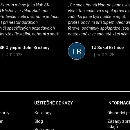
Se společností Macron jsme uzavřeli
í Břežany skvělou zkušenost.
víceletou smlouvu o spolupráci a
edevším milé a vstřícné jednání
začátku jsme byli nadšeni jejich
 I při nestandardních
profesionálním přístupem. Jednán
 či specifických požadavcích
férově, podmínky spolupráce jsou
ci vždy flexibilní, ochotní a snaží
nastavené a ve spoustě věcí nám 
pší řešení. Kvalita zboží je
maximálně vstříc. Oblečení i mater
 plně odpovídá potřebám
velmi kvalitní a příjemné na nošen
SK Olympie Dolní Břežany
TJ Sokol Brtnice
TB
klubu!
oceňujeme také vytvoření klubov
4.11.2025
4.11.2025
|
|
Hodnocení obchodu je 5 z 5 hvězdiček.
Hodnocení obchodu je
který je perfektně zpracovaný a 
usnadnil fungování. Spolupráci s
můžeme jen doporučit!
UŽITEČNÉ ODKAZY
INFORMACE
porty
Katalogy
Obchodní p
ar
Blog
Zásady zpr
údajů
Reference