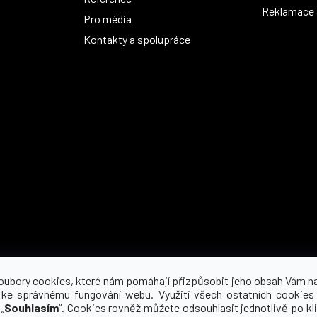
Reklamace a
Pro média
Kontakty a spolupráce
Možnosti dopravy
oubory cookies, které nám pomáhají přizpůsobit jeho obsah Vám n
 ke správnému fungování webu. Využití všech ostatních cookies
„
Souhlasím
“. Cookies rovněž můžete odsouhlasit jednotlivě po kli