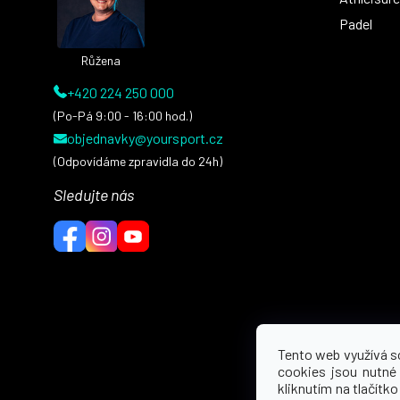
Padel
Růžena
+420 224 250 000
(Po-Pá 9:00 - 16:00 hod.)
objednavky@yoursport.cz
(Odpovídáme zpravidla do 24h)
Sledujte nás
Tento web využívá s
cookies jsou nutné
kliknutím na tlačítko 