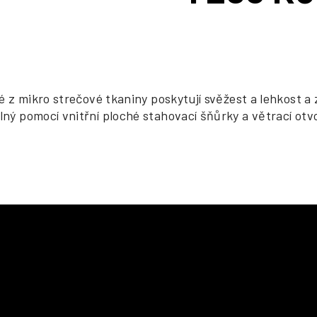
cena:
né z mikro strečové tkaniny poskytují svěžest a lehkost a
lný pomocí vnitřní ploché stahovací šňůrky a větrací otv