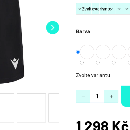
Barva
Zvolte variantu
−
+
1 298 Kč
Měrná