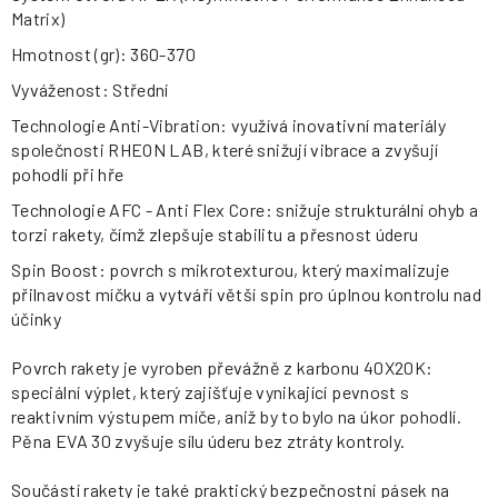
Matrix)
Hmotnost (gr): 360-370
Vyváženost: Střední
Technologie Anti-Vibration: využívá inovativní materiály
společnosti RHEON LAB, které snižují vibrace a zvyšují
pohodlí při hře
Technologie AFC - Anti Flex Core: snižuje strukturální ohyb a
torzi rakety, čímž zlepšuje stabilitu a přesnost úderu
Spin Boost: povrch s mikrotexturou, který maximalizuje
přilnavost míčku a vytváří větší spin pro úplnou kontrolu nad
účinky
Povrch rakety je vyroben převážně z karbonu 40X20K:
speciální výplet, který zajišťuje vynikající pevnost s
reaktivním výstupem míče, aniž by to bylo na úkor pohodlí.
Pěna EVA 30 zvyšuje sílu úderu bez ztráty kontroly.
Součástí rakety je také praktický bezpečnostní pásek na