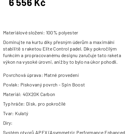
6 556 Kč
Měrná
cena:
Materiálové složení: 100% polyester
Dominujte na kurtu díky přesným úderům a maximální
stabilitě s raketou Elite Control padel. Díky pokročilým
funkcím a propracovanému designu zaručuje tato raketa
výkon na vysoké úrovni, aniž by to bylo na úkor pohodlí.
Povrchová úprava: Matné provedení
Povlak: Pískovaný povrch - Spin Boost
Materiál: 40X20K Carbon
Typ hráče: Disk, pro pokročilé
Tvar: Kulatý
Díry:
Systém otvorů APEX (Asymmetric Performance Enhanced