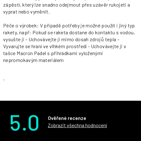
zápěstí, který lze snadno odejmout přes uzávěr rukojeti a
vyprat nebo vyměnit.
Péče o výrobek: V případě potřeby je možné použít i jiný typ
rakety, např: Pokud se raketa dostane do kontaktu s vodou,
vysušte ji - Uchovávejte ji mimo dosah zdrojů tepla -
Vyvarujte se hraní ve vlhkém prostředí - Uchovávejte ji v
tašce Macron Padel s přihrádkami vyloženými
nepromokavým materiálem
.
5.0
Ověřené recenze
Zobrazit všechna hodnocení