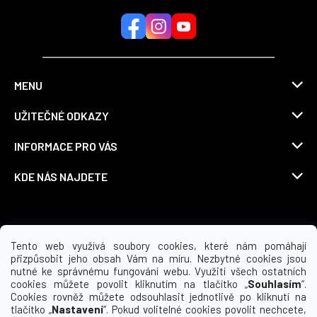
MENU
UŽITEČNÉ ODKAZY
INFORMACE PRO VÁS
KDE NÁS NAJDETE
Možnosti dopravy
Tento web využívá soubory cookies, které nám pomáhají
přizpůsobit jeho obsah Vám na míru. Nezbytné cookies jsou
nutné ke správnému fungování webu. Využití všech ostatních
cookies můžete povolit kliknutím na tlačítko „
Souhlasím
“.
Cookies rovněž můžete odsouhlasit jednotlivě po kliknutí na
tlačítko „
Nastavení
“. Pokud volitelné cookies povolit nechcete,