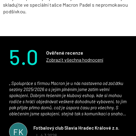
skladujte ve speciální tašce Macron Padel s nepromokavou
podšívkou.
5.0
Ověřené recenze
Zobrazit všechna hodnocení
Spolupráce s firmou Macron je u nás nastavena od začátku
sezóny 2025/2026 a s jejím plněním jsme zatím velmi
spokojeni. Dobrým řešením je klubový eshop, kde si mohou
rodiče s hráči objednávat veškeré dohodnuté vybavení, to jim
pak přijde přímo domů, což je úspora času pro všechny. S
oblečením jsme spokojeni, stejně tak s komunikací a snahou
řešit všechny záležitosti velmi rychle a ke spokojenosti obou
stran. Věříme, že v tomto duchu bude spolupráce pokračovat
Fotbalový club Slavia Hradec Králové z.s.
FK
i nadále, nyní už začínáme řešit i první sady dresů ;)
4.3.2026
|