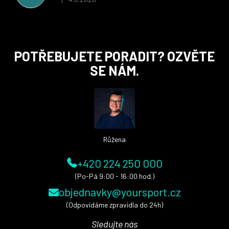
Hodnocení obchodu je 5 z 5 hvězdiček.
Z
POTŘEBUJETE PORADIT? OZVĚTE
á
SE NÁM.
p
a
t
í
Růžena
+420 224 250 000
(Po-Pá 9:00 - 16:00 hod.)
objednavky@yoursport.cz
(Odpovídáme zpravidla do 24h)
Sledujte nás