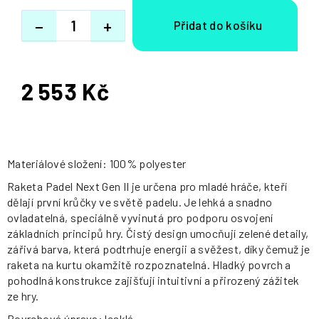
−
+
2 553 Kč
Měrná
cena:
Materiálové složení: 100% polyester
Raketa Padel Next Gen II je určena pro mladé hráče, kteří
dělají první krůčky ve světě padelu. Je lehká a snadno
ovladatelná, speciálně vyvinutá pro podporu osvojení
základních principů hry. Čistý design umocňují zelené detaily,
zářivá barva, která podtrhuje energii a svěžest, díky čemuž je
raketa na kurtu okamžitě rozpoznatelná. Hladký povrch a
pohodlná konstrukce zajišťují intuitivní a přirozený zážitek
ze hry.
Povrchová úprava: lesklá