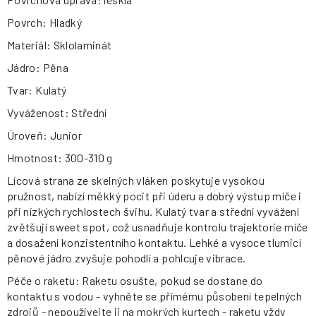
Povrch: Hladký
Materiál: Sklolaminát
Jádro: Pěna
Tvar: Kulatý
Vyváženost: Střední
Úroveň: Junior
Hmotnost: 300-310 g
Lícová strana ze skelných vláken poskytuje vysokou
pružnost, nabízí měkký pocit při úderu a dobrý výstup míče i
při nízkých rychlostech švihu. Kulatý tvar a střední vyvážení
zvětšují sweet spot, což usnadňuje kontrolu trajektorie míče
a dosažení konzistentního kontaktu. Lehké a vysoce tlumicí
pěnové jádro zvyšuje pohodlí a pohlcuje vibrace.
Péče o raketu: Raketu osušte, pokud se dostane do
kontaktu s vodou - vyhněte se přímému působení tepelných
zdrojů - nepoužívejte ji na mokrých kurtech - raketu vždy