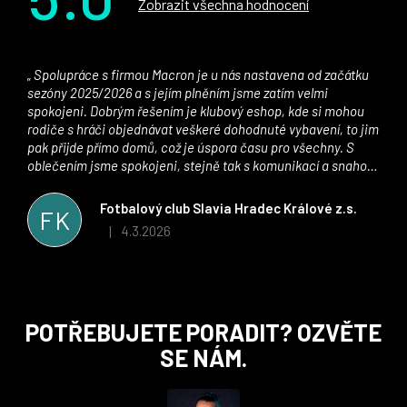
Zobrazit všechna hodnocení
Spolupráce s firmou Macron je u nás nastavena od začátku
sezóny 2025/2026 a s jejím plněním jsme zatím velmi
spokojeni. Dobrým řešením je klubový eshop, kde si mohou
rodiče s hráči objednávat veškeré dohodnuté vybavení, to jim
pak přijde přímo domů, což je úspora času pro všechny. S
oblečením jsme spokojeni, stejně tak s komunikací a snahou
řešit všechny záležitosti velmi rychle a ke spokojenosti obou
stran. Věříme, že v tomto duchu bude spolupráce pokračovat
Fotbalový club Slavia Hradec Králové z.s.
FK
i nadále, nyní už začínáme řešit i první sady dresů ;)
4.3.2026
|
Hodnocení obchodu je 5 z 5 hvězdiček.
Z
POTŘEBUJETE PORADIT? OZVĚTE
á
SE NÁM.
p
a