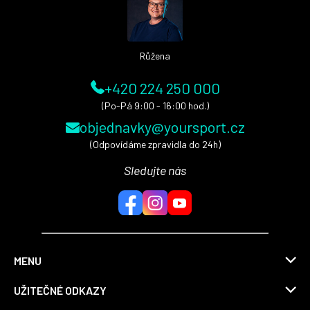
t
í
Růžena
+420 224 250 000
(Po-Pá 9:00 - 16:00 hod.)
objednavky@yoursport.cz
(Odpovídáme zpravidla do 24h)
Sledujte nás
MENU
UŽITEČNÉ ODKAZY