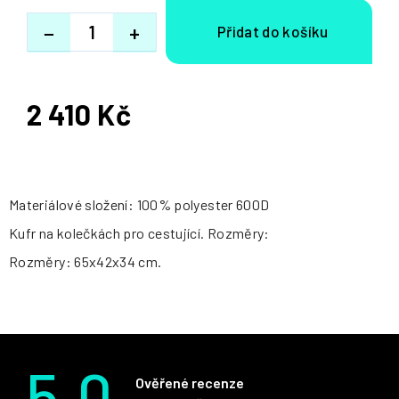
−
+
2 410 Kč
Měrná
cena:
Materiálové složení: 100% polyester 600D
Kufr na kolečkách pro cestující. Rozměry:
Rozměry: 65x42x34 cm.
5.0
Ověřené recenze